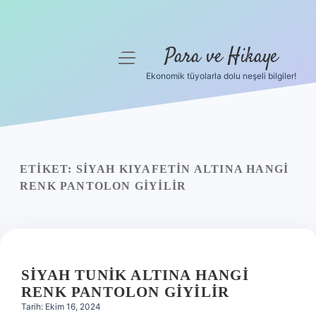
Para ve Hikaye
menüyü
aç
Ekonomik tüyolarla dolu neşeli bilgiler!
Anasayfa
Gizlilik Politikası
Yasal Uyarı
ETIKET:
SIYAH KIYAFETIN ALTINA HANGI
RENK PANTOLON GIYILIR
Hakkımızda
SIYAH TUNIK ALTINA HANGI
RENK PANTOLON GIYILIR
Tarih: Ekim 16, 2024