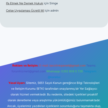
Ifa Etmek Ne Demek Hukuk
için
Simge
Celse Uygulaması Ücretli Mi
için
admin
hiltonbet giriş
betexper yeni giriş
Reklam ve İletişim:
E-mail:
backlinkpaneli@gmail.com
Teams:
forumhizmeti@gmail.com
Whatsapp: 0262 606 0 726
Telegram:
@karabul
Yasal Uyarı:
Sitemiz, 5651 Sayılı Kanun gereğince Bilgi Teknolojileri
ve İletişim Kurumu (BTK) tarafından onaylanmış bir Yer Sağlayıcı
olarak hizmet vermektedir. Bu nedenle, sitedeki içerikleri proaktif
olarak denetleme veya araştırma yükümlülüğümüz bulunmamaktadır.
Ancak, üyelerimiz yazdıkları içeriklerin sorumluluğunu taşımakta olup,