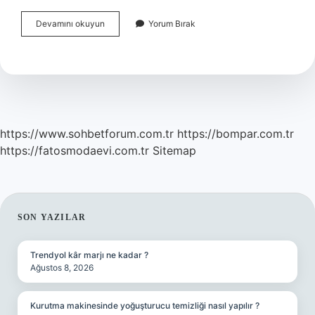
Siyah
Devamını okuyun
Yorum Bırak
Tunik
Altına
Hangi
Renk
Pantolon
Giyilir
https://www.sohbetforum.com.tr
https://bompar.com.tr
https://fatosmodaevi.com.tr
Sitemap
SIDEBAR
SON YAZILAR
Trendyol kâr marjı ne kadar ?
Ağustos 8, 2026
Kurutma makinesinde yoğuşturucu temizliği nasıl yapılır ?