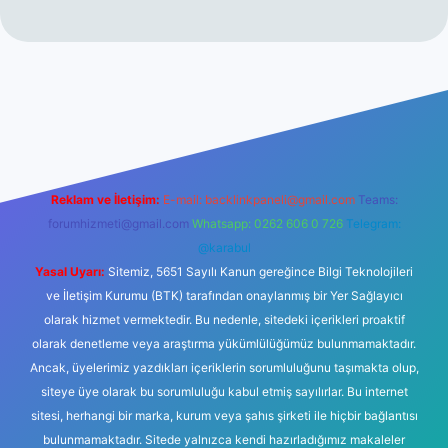
iltonbet giriş
betexper yeni giriş
Reklam ve İletişim:
E-mail:
backlinkpaneli@gmail.com
Teams:
forumhizmeti@gmail.com
Whatsapp: 0262 606 0 726
Telegram:
@karabul
Yasal Uyarı:
Sitemiz, 5651 Sayılı Kanun gereğince Bilgi Teknolojileri
ve İletişim Kurumu (BTK) tarafından onaylanmış bir Yer Sağlayıcı
olarak hizmet vermektedir. Bu nedenle, sitedeki içerikleri proaktif
olarak denetleme veya araştırma yükümlülüğümüz bulunmamaktadır.
Ancak, üyelerimiz yazdıkları içeriklerin sorumluluğunu taşımakta olup,
siteye üye olarak bu sorumluluğu kabul etmiş sayılırlar. Bu internet
sitesi, herhangi bir marka, kurum veya şahıs şirketi ile hiçbir bağlantısı
bulunmamaktadır. Sitede yalnızca kendi hazırladığımız makaleler