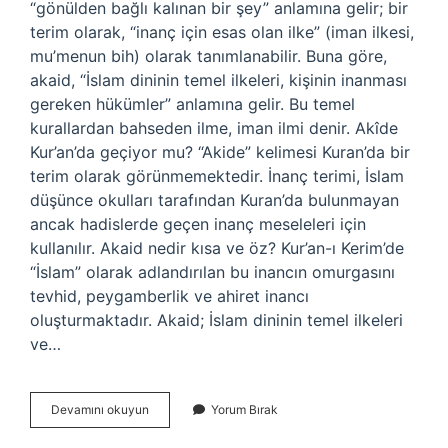
“gönülden bağlı kalınan bir şey” anlamına gelir; bir
terim olarak, “inanç için esas olan ilke” (iman ilkesi,
mu’menun bih) olarak tanımlanabilir. Buna göre,
akaid, “İslam dininin temel ilkeleri, kişinin inanması
gereken hükümler” anlamına gelir. Bu temel
kurallardan bahseden ilme, iman ilmi denir. Akîde
Kur’an’da geçiyor mu? “Akide” kelimesi Kuran’da bir
terim olarak görünmemektedir. İnanç terimi, İslam
düşünce okulları tarafından Kuran’da bulunmayan
ancak hadislerde geçen inanç meseleleri için
kullanılır. Akaid nedir kısa ve öz? Kur’an-ı Kerim’de
“İslam” olarak adlandırılan bu inancın omurgasını
tevhid, peygamberlik ve ahiret inancı
oluşturmaktadır. Akaid; İslam dininin temel ilkeleri
ve…
Dinimizde
Devamını okuyun
Yorum Bırak
Akîde
Ne