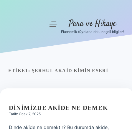
Para ve Hikaye
menüyü
aç
Ekonomik tüyolarla dolu neşeli bilgiler!
Anasayfa
Gizlilik Politikası
Yasal Uyarı
ETIKET:
ŞERHUL AKAID KIMIN ESERI
Hakkımızda
DINIMIZDE AKÎDE NE DEMEK
Tarih: Ocak 7, 2025
Dinde akîde ne demektir? Bu durumda akide,