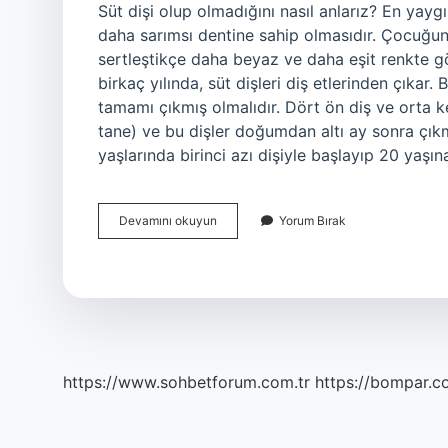
Süt dişi olup olmadığını nasıl anlarız? En yaygı
daha sarımsı dentine sahip olmasıdır. Çocuğun
sertleştikçe daha beyaz ve daha eşit renkte gör
birkaç yılında, süt dişleri diş etlerinden çıkar.
tamamı çıkmış olmalıdır. Dört ön diş ve orta kes
tane) ve bu dişler doğumdan altı ay sonra çıkma
yaşlarında birinci azı dişiyle başlayıp 20 yaşı
Süt
Devamını okuyun
Yorum Bırak
Dişi
Ile
Kalıcı
Diş
Nasıl
Ayırt
Edilir
https://www.sohbetforum.com.tr
https://bompar.c