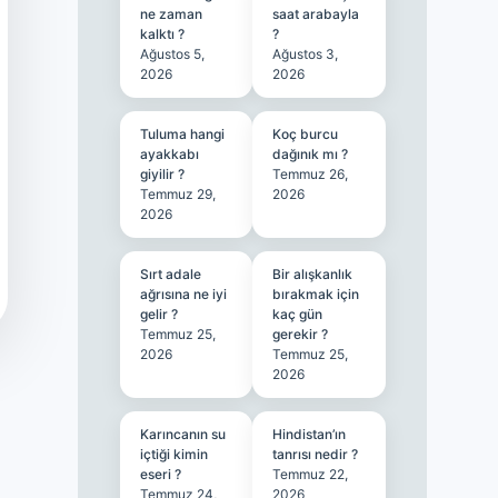
ne zaman
saat arabayla
kalktı ?
?
Ağustos 5,
Ağustos 3,
2026
2026
Tuluma hangi
Koç burcu
ayakkabı
dağınık mı ?
giyilir ?
Temmuz 26,
Temmuz 29,
2026
2026
Sırt adale
Bir alışkanlık
ağrısına ne iyi
bırakmak için
gelir ?
kaç gün
Temmuz 25,
gerekir ?
2026
Temmuz 25,
2026
Karıncanın su
Hindistan’ın
içtiği kimin
tanrısı nedir ?
eseri ?
Temmuz 22,
Temmuz 24,
2026