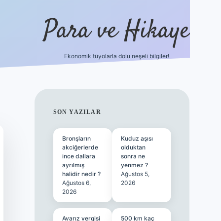
Para ve Hikaye
Ekonomik tüyolarla dolu neşeli bilgiler!
https://elexbetgiris.org/
hiltonbet g
SIDEBAR
SON YAZILAR
Bronşların
Kuduz aşısı
akciğerlerde
olduktan
ince dallara
sonra ne
ayrılmış
yenmez ?
halidir nedir ?
Ağustos 5,
Ağustos 6,
2026
2026
Avarız vergisi
500 km kaç