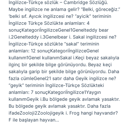
İngilizce-Türkçe sözlük – Cambridge Sözlüğü.
Maybe ingilizce ne anlama gelir? “Belki, göreceğiz.”
‘belki sıf. Ayıcık ingilizcesi ne? “ayicik” teriminin
İngilizce Türkçe Sözlükte anlamları: 4
sonuçKategoriİngilizceGenel1Genelteddy bear
i.2Genelteddy i.3Genelbear i. Sakal ingilizcesi ne?
İngilizce-Türkçe sözlükte “sakal” teriminin
anlamları: 12 sonuçKategoriİngilizceGenel
kullanım1Genel kullanımSakal i.Keçi beyaz sakalıyla
ilginç bir şekilde bilge görünüyordu. Beyaz keçi
sakalıyla garip bir şekilde bilge görünüyordu. Daha
fazla cümleGenel21 satır daha Geyik ingilizce ne?
“geyik” teriminin İngilizce-Türkçe Sözlükteki
anlamları: 7 sonuçKategoriİngilizce1Yaygın
kullanımGeyik i.Bu bölgede geyik avlamak yasaktır.
Bu bölgede geyik avlamak yasaktır. Daha fazla
ifadeZooloji2Zoolojigeyik i. Frog hangi hayvandır?
F ile başlayan hayvan…