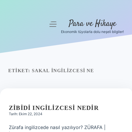
Para ve Hikaye
menüyü
aç
Ekonomik tüyolarla dolu neşeli bilgiler!
Anasayfa
Gizlilik Politikası
Yasal Uyarı
ETIKET:
SAKAL INGILIZCESI NE
Hakkımızda
ZIBIDI INGILIZCESI NEDIR
Tarih: Ekim 22, 2024
Zürafa ingilizcede nasıl yazılıyor? ZÜRAFA |