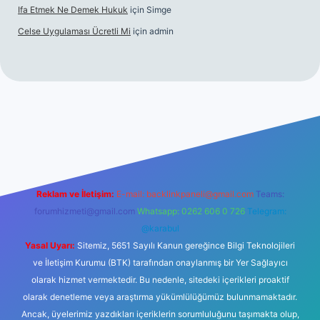
Ifa Etmek Ne Demek Hukuk
için
Simge
Celse Uygulaması Ücretli Mi
için
admin
hiltonbet giriş
betexper yeni giriş
Reklam ve İletişim:
E-mail:
backlinkpaneli@gmail.com
Teams:
forumhizmeti@gmail.com
Whatsapp: 0262 606 0 726
Telegram:
@karabul
Yasal Uyarı:
Sitemiz, 5651 Sayılı Kanun gereğince Bilgi Teknolojileri
ve İletişim Kurumu (BTK) tarafından onaylanmış bir Yer Sağlayıcı
olarak hizmet vermektedir. Bu nedenle, sitedeki içerikleri proaktif
olarak denetleme veya araştırma yükümlülüğümüz bulunmamaktadır.
Ancak, üyelerimiz yazdıkları içeriklerin sorumluluğunu taşımakta olup,