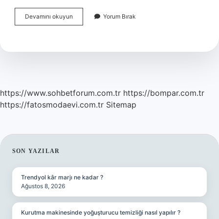
Zibidi
Devamını okuyun
Yorum Bırak
Ingilizcesi
Nedir
https://www.sohbetforum.com.tr
https://bompar.com.tr
https://fatosmodaevi.com.tr
Sitemap
SIDEBAR
SON YAZILAR
Trendyol kâr marjı ne kadar ?
Ağustos 8, 2026
Kurutma makinesinde yoğuşturucu temizliği nasıl yapılır ?