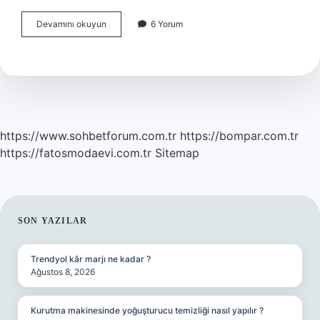
Yves
Devamını okuyun
6 Yorum
Rocher
Bukle
Belirginleştirici
Nasıl
Kullanılır
https://www.sohbetforum.com.tr
https://bompar.com.tr
https://fatosmodaevi.com.tr
Sitemap
SIDEBAR
SON YAZILAR
Trendyol kâr marjı ne kadar ?
Ağustos 8, 2026
Kurutma makinesinde yoğuşturucu temizliği nasıl yapılır ?