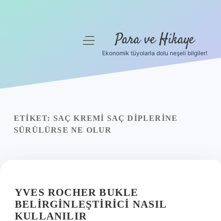
Para ve Hikaye
menüyü
aç
Ekonomik tüyolarla dolu neşeli bilgiler!
Anasayfa
Gizlilik Politikası
Yasal Uyarı
ETIKET:
SAÇ KREMI SAÇ DIPLERINE
SÜRÜLÜRSE NE OLUR
Hakkımızda
YVES ROCHER BUKLE
BELIRGINLEŞTIRICI NASIL
KULLANILIR