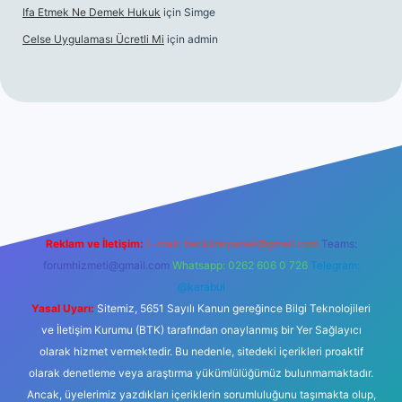
Ifa Etmek Ne Demek Hukuk
için
Simge
Celse Uygulaması Ücretli Mi
için
admin
iltonbet giriş
betexper yeni giriş
Reklam ve İletişim:
E-mail:
backlinkpaneli@gmail.com
Teams:
forumhizmeti@gmail.com
Whatsapp: 0262 606 0 726
Telegram:
@karabul
Yasal Uyarı:
Sitemiz, 5651 Sayılı Kanun gereğince Bilgi Teknolojileri
ve İletişim Kurumu (BTK) tarafından onaylanmış bir Yer Sağlayıcı
olarak hizmet vermektedir. Bu nedenle, sitedeki içerikleri proaktif
olarak denetleme veya araştırma yükümlülüğümüz bulunmamaktadır.
Ancak, üyelerimiz yazdıkları içeriklerin sorumluluğunu taşımakta olup,