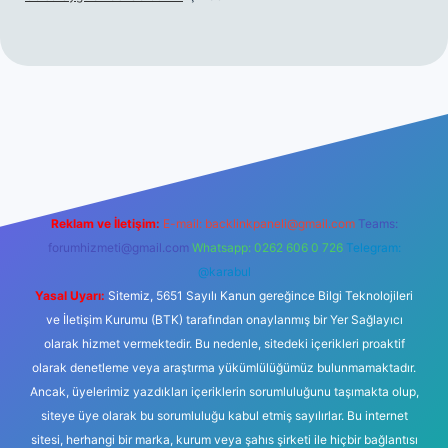
hiltonbet giriş
betexper yeni giriş
Reklam ve İletişim:
E-mail:
backlinkpaneli@gmail.com
Teams:
forumhizmeti@gmail.com
Whatsapp: 0262 606 0 726
Telegram:
@karabul
Yasal Uyarı:
Sitemiz, 5651 Sayılı Kanun gereğince Bilgi Teknolojileri
ve İletişim Kurumu (BTK) tarafından onaylanmış bir Yer Sağlayıcı
olarak hizmet vermektedir. Bu nedenle, sitedeki içerikleri proaktif
olarak denetleme veya araştırma yükümlülüğümüz bulunmamaktadır.
Ancak, üyelerimiz yazdıkları içeriklerin sorumluluğunu taşımakta olup,
siteye üye olarak bu sorumluluğu kabul etmiş sayılırlar. Bu internet
sitesi, herhangi bir marka, kurum veya şahıs şirketi ile hiçbir bağlantısı