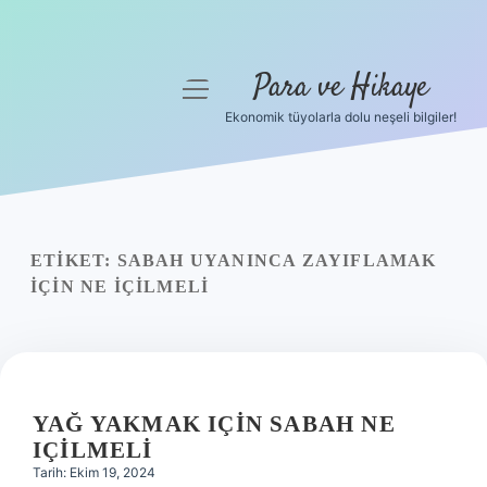
Para ve Hikaye
menüyü
aç
Ekonomik tüyolarla dolu neşeli bilgiler!
Anasayfa
Gizlilik Politikası
Yasal Uyarı
ETIKET:
SABAH UYANINCA ZAYIFLAMAK
IÇIN NE IÇILMELI
Hakkımızda
YAĞ YAKMAK IÇIN SABAH NE
IÇILMELI
Tarih: Ekim 19, 2024