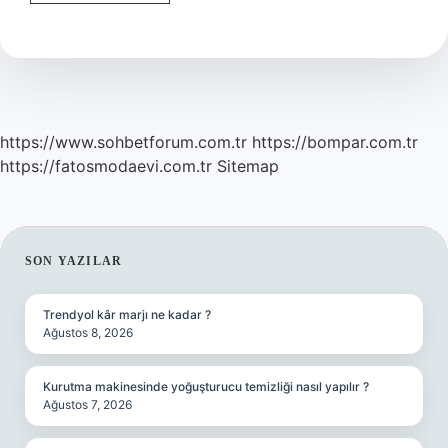
Yakmak
Için
Sabah
Ne
Içilmeli
https://www.sohbetforum.com.tr
https://bompar.com.tr
https://fatosmodaevi.com.tr
Sitemap
SIDEBAR
SON YAZILAR
Trendyol kâr marjı ne kadar ?
Ağustos 8, 2026
Kurutma makinesinde yoğuşturucu temizliği nasıl yapılır ?
Ağustos 7, 2026