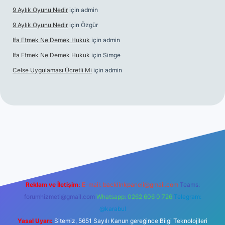
9 Aylık Oyunu Nedir
için
admin
9 Aylık Oyunu Nedir
için
Özgür
Ifa Etmek Ne Demek Hukuk
için
admin
Ifa Etmek Ne Demek Hukuk
için
Simge
Celse Uygulaması Ücretli Mi
için
admin
iltonbet giriş
betexper yeni giriş
Reklam ve İletişim:
E-mail:
backlinkpaneli@gmail.com
Teams:
forumhizmeti@gmail.com
Whatsapp: 0262 606 0 726
Telegram:
@karabul
Yasal Uyarı:
Sitemiz, 5651 Sayılı Kanun gereğince Bilgi Teknolojileri