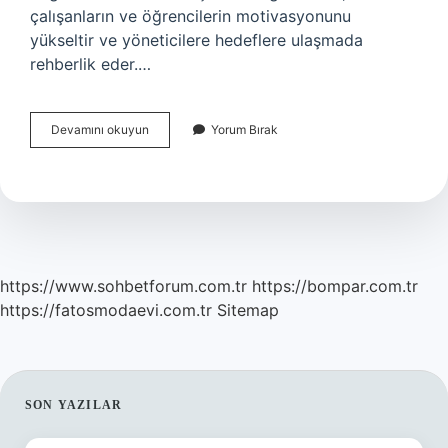
çalışanların ve öğrencilerin motivasyonunu
yükseltir ve yöneticilere hedeflere ulaşmada
rehberlik eder.…
Performans
Devamını okuyun
Yorum Bırak
Değerlendirme
Amacı
Nedir
https://www.sohbetforum.com.tr
https://bompar.com.tr
https://fatosmodaevi.com.tr
Sitemap
SIDEBAR
SON YAZILAR