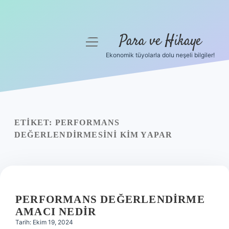
Para ve Hikaye
menüyü
aç
Ekonomik tüyolarla dolu neşeli bilgiler!
Anasayfa
Gizlilik Politikası
Yasal Uyarı
ETIKET:
PERFORMANS
DEĞERLENDIRMESINI KIM YAPAR
Hakkımızda
PERFORMANS DEĞERLENDIRME
AMACI NEDIR
Tarih: Ekim 19, 2024