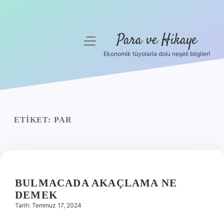
Para ve Hikaye
menüyü
aç
Ekonomik tüyolarla dolu neşeli bilgiler!
Anasayfa
Gizlilik Politikası
Yasal Uyarı
ETIKET:
PAR
Hakkımızda
BULMACADA AKAÇLAMA NE
DEMEK
Tarih: Temmuz 17, 2024