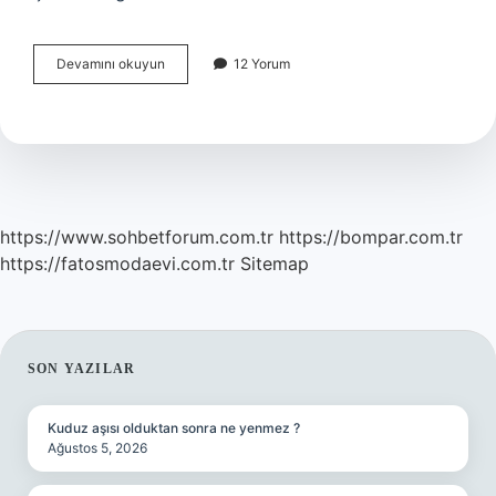
Bulmacada
Devamını okuyun
12 Yorum
akaçlama
ne
demek
https://www.sohbetforum.com.tr
https://bompar.com.tr
https://fatosmodaevi.com.tr
Sitemap
SIDEBAR
SON YAZILAR
Kuduz aşısı olduktan sonra ne yenmez ?
Ağustos 5, 2026