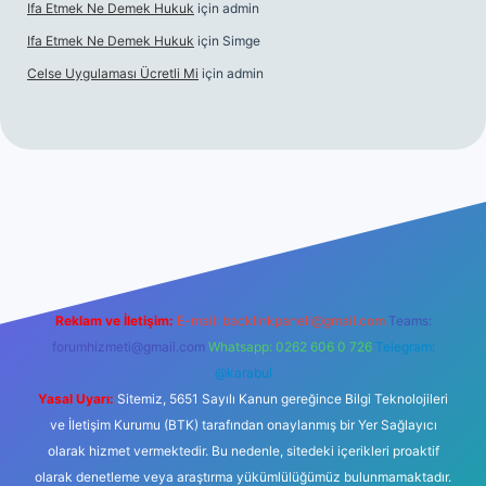
Ifa Etmek Ne Demek Hukuk
için
admin
Ifa Etmek Ne Demek Hukuk
için
Simge
Celse Uygulaması Ücretli Mi
için
admin
iltonbet giriş
betexper yeni giriş
Reklam ve İletişim:
E-mail:
backlinkpaneli@gmail.com
Teams:
forumhizmeti@gmail.com
Whatsapp: 0262 606 0 726
Telegram:
@karabul
Yasal Uyarı:
Sitemiz, 5651 Sayılı Kanun gereğince Bilgi Teknolojileri
ve İletişim Kurumu (BTK) tarafından onaylanmış bir Yer Sağlayıcı
olarak hizmet vermektedir. Bu nedenle, sitedeki içerikleri proaktif
olarak denetleme veya araştırma yükümlülüğümüz bulunmamaktadır.