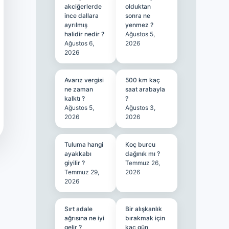
akciğerlerde
olduktan
ince dallara
sonra ne
ayrılmış
yenmez ?
halidir nedir ?
Ağustos 5,
Ağustos 6,
2026
2026
Avarız vergisi
500 km kaç
ne zaman
saat arabayla
kalktı ?
?
Ağustos 5,
Ağustos 3,
2026
2026
Tuluma hangi
Koç burcu
ayakkabı
dağınık mı ?
giyilir ?
Temmuz 26,
Temmuz 29,
2026
2026
Sırt adale
Bir alışkanlık
ağrısına ne iyi
bırakmak için
gelir ?
kaç gün