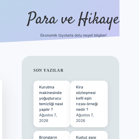
Para ve Hikaye
Ekonomik tüyolarla dolu neşeli bilgiler!
https://elexbetgiris.org/
hiltonbet gi
SIDEBAR
SON YAZILAR
Kurutma
Kira
makinesinde
sözleşmesi
yoğuşturucu
kefil eşin
temizliği nasıl
rızası örneği
yapılır ?
nedir ?
Ağustos 7,
Ağustos 7,
2026
2026
Bronşların
Kuduz aşısı