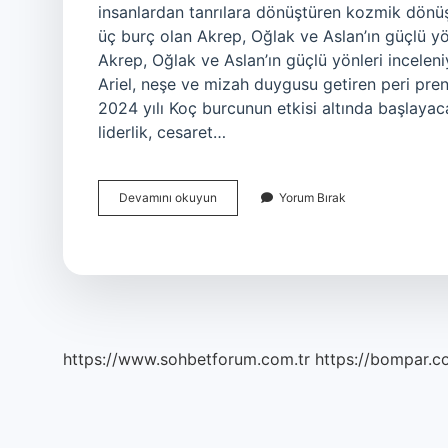
insanlardan tanrılara dönüştüren kozmik dönüş
üç burç olan Akrep, Oğlak ve Aslan’ın güçlü y
Akrep, Oğlak ve Aslan’ın güçlü yönleri inceleni
Ariel, neşe ve mizah duygusu getiren peri prens
2024 yılı Koç burcunun etkisi altında başlayac
liderlik, cesaret…
Ölüm
Devamını okuyun
Yorum Bırak
Perisi
Hangi
Burç
https://www.sohbetforum.com.tr
https://bompar.c