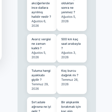
akciğerlerde
olduktan
ince dallara
sonra ne
ayrılmış
yenmez ?
halidir nedir ?
Ağustos 5,
Ağustos 6,
2026
2026
Avarız vergisi
500 km kaç
ne zaman
saat arabayla
kalktı ?
?
Ağustos 5,
Ağustos 3,
2026
2026
Tuluma hangi
Koç burcu
ayakkabı
dağınık mı ?
giyilir ?
Temmuz 26,
Temmuz 29,
2026
2026
Sırt adale
Bir alışkanlık
ağrısına ne iyi
bırakmak için
gelir ?
kaç gün