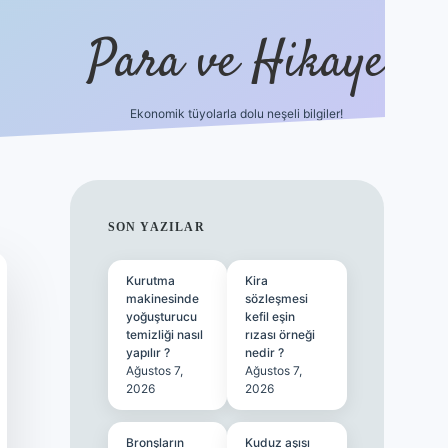
Para ve Hikaye
Ekonomik tüyolarla dolu neşeli bilgiler!
https://elexbetgiris.org/
hiltonbet gi
SIDEBAR
SON YAZILAR
Kurutma
Kira
makinesinde
sözleşmesi
yoğuşturucu
kefil eşin
temizliği nasıl
rızası örneği
yapılır ?
nedir ?
Ağustos 7,
Ağustos 7,
2026
2026
Bronşların
Kuduz aşısı