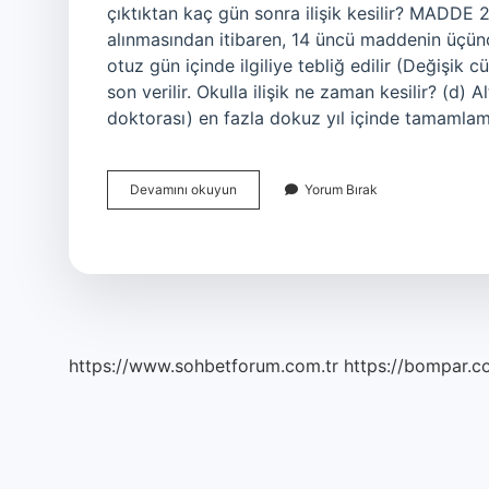
çıktıktan kaç gün sonra ilişik kesilir? MADDE 2
alınmasından itibaren, 14 üncü maddenin üçüncü
otuz gün içinde ilgiliye tebliğ edilir (Değişik
son verilir. Okulla ilişik ne zaman kesilir? (d) A
doktorası) en fazla dokuz yıl içinde tamamla
Ilişik
Devamını okuyun
Yorum Bırak
Ne
Zaman
Kesilir
https://www.sohbetforum.com.tr
https://bompar.c