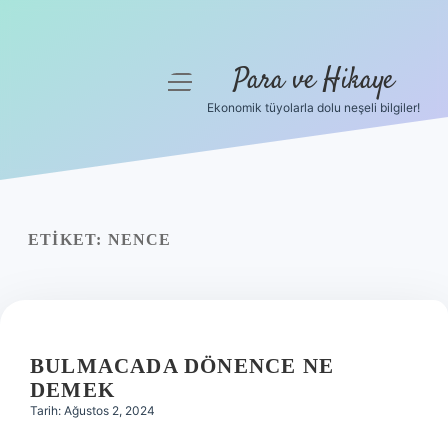
Para ve Hikaye
menüyü
aç
Ekonomik tüyolarla dolu neşeli bilgiler!
Anasayfa
Gizlilik Politikası
Yasal Uyarı
ETIKET:
NENCE
Hakkımızda
BULMACADA DÖNENCE NE
DEMEK
Tarih: Ağustos 2, 2024