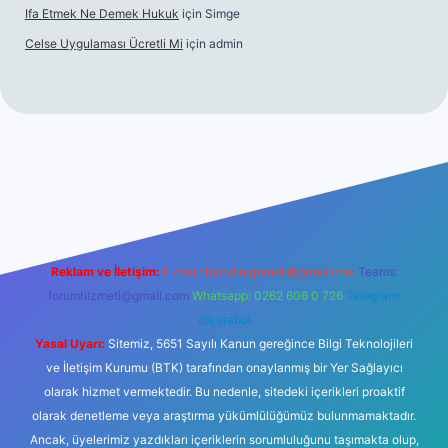
Ifa Etmek Ne Demek Hukuk
için
Simge
Celse Uygulaması Ücretli Mi
için
admin
hiltonbet giriş
betexper yeni giriş
Reklam ve İletişim:
E-mail:
backlinkpaneli@gmail.com
Teams:
forumhizmeti@gmail.com
Whatsapp: 0262 606 0 726
Telegram:
@karabul
Yasal Uyarı:
Sitemiz, 5651 Sayılı Kanun gereğince Bilgi Teknolojileri
ve İletişim Kurumu (BTK) tarafından onaylanmış bir Yer Sağlayıcı
olarak hizmet vermektedir. Bu nedenle, sitedeki içerikleri proaktif
olarak denetleme veya araştırma yükümlülüğümüz bulunmamaktadır.
Ancak, üyelerimiz yazdıkları içeriklerin sorumluluğunu taşımakta olup,