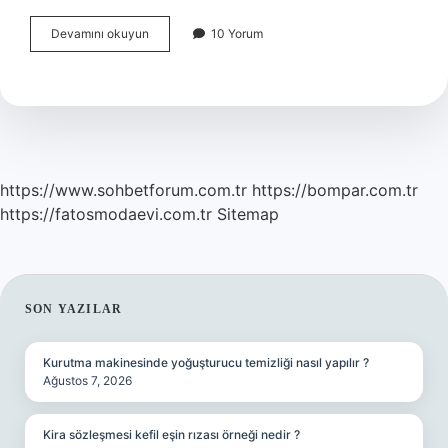
Bulmacada
Devamını okuyun
10 Yorum
dönence
ne
demek
https://www.sohbetforum.com.tr
https://bompar.com.tr
https://fatosmodaevi.com.tr
Sitemap
SIDEBAR
SON YAZILAR
Kurutma makinesinde yoğuşturucu temizliği nasıl yapılır ?
Ağustos 7, 2026
Kira sözleşmesi kefil eşin rızası örneği nedir ?