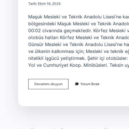
Tarih: Ekim 16, 2024
Maşuk Mesleki ve Teknik Anadolu Lisesi’ne k
bölgesindeki Maşuk Mesleki ve Teknik Anadolu 
00:02 civarında geçmektedir. Körfez Mesleki v
otobüs hatları Körfez Mesleki ve Teknik Anado
Günsür Mesleki ve Teknik Anadolu Lisesi’ne ha
ve ülkenin kalkınması için; Mesleki ve teknik e
nitelikli işgücü yetiştirmek. Şehir içi otobüsl
Yol ve Cumhuriyet Koop. Minibüsleri. Teksin 
Maşuk
Devamını okuyun
Yorum Bırak
Mesleki
Ve
Teknik
Anadolu
Lisesi
Hangi
Otobüs
Gider