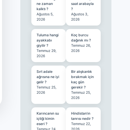
ne zaman
saat arabayla
kalktı ?
?
Ağustos 5,
Ağustos 3,
2026
2026
Tuluma hangi
Koç burcu
ayakkabı
dağınık mı ?
giyilir ?
Temmuz 26,
Temmuz 29,
2026
2026
Sırt adale
Bir alışkanlık
ağrısına ne iyi
bırakmak için
gelir ?
kaç gün
Temmuz 25,
gerekir ?
2026
Temmuz 25,
2026
Karıncanın su
Hindistan’ın
içtiği kimin
tanrısı nedir ?
eseri ?
Temmuz 22,
Temmuz 24,
2026