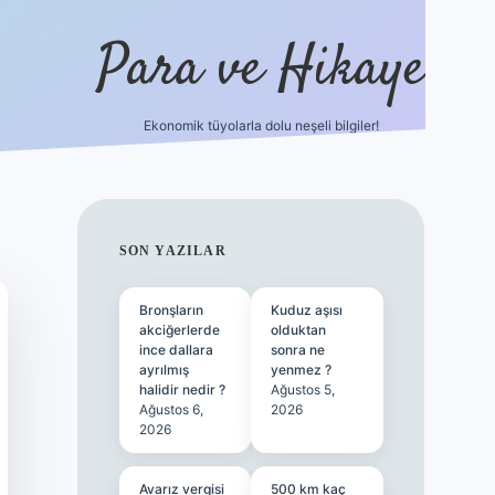
Para ve Hikaye
Ekonomik tüyolarla dolu neşeli bilgiler!
https://elexbetgiris.org/
hiltonbet g
SIDEBAR
SON YAZILAR
Bronşların
Kuduz aşısı
akciğerlerde
olduktan
ince dallara
sonra ne
ayrılmış
yenmez ?
halidir nedir ?
Ağustos 5,
Ağustos 6,
2026
2026
Avarız vergisi
500 km kaç