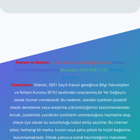
org/
hiltonbet giriş
betexper yeni giriş
Reklam ve İletişim:
E-mail:
backlinkpaneli@gmail.com
Teams:
forumhizmeti@gmail.com
Whatsapp: 0262 606 0 726
Telegram:
@karabul
Yasal Uyarı:
Sitemiz, 5651 Sayılı Kanun gereğince Bilgi Teknolojileri
ve İletişim Kurumu (BTK) tarafından onaylanmış bir Yer Sağlayıcı
olarak hizmet vermektedir. Bu nedenle, sitedeki içerikleri proaktif
olarak denetleme veya araştırma yükümlülüğümüz bulunmamaktadır.
Ancak, üyelerimiz yazdıkları içeriklerin sorumluluğunu taşımakta olup,
siteye üye olarak bu sorumluluğu kabul etmiş sayılırlar. Bu internet
sitesi, herhangi bir marka, kurum veya şahıs şirketi ile hiçbir bağlantısı
bulunmamaktadır. Sitede yalnızca kendi hazırladığımız makaleler