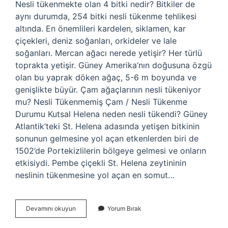
Nesli tükenmekte olan 4 bitki nedir? Bitkiler de
aynı durumda, 254 bitki nesli tükenme tehlikesi
altında. En önemlileri kardelen, siklamen, kar
çiçekleri, deniz soğanları, orkideler ve lale
soğanları. Mercan ağacı nerede yetişir? Her türlü
toprakta yetişir. Güney Amerika’nın doğusuna özgü
olan bu yaprak döken ağaç, 5-6 m boyunda ve
genişlikte büyür. Çam ağaçlarının nesli tükeniyor
mu? Nesli Tükenmemiş Çam / Nesli Tükenme
Durumu Kutsal Helena neden nesli tükendi? Güney
Atlantik’teki St. Helena adasında yetişen bitkinin
sonunun gelmesine yol açan etkenlerden biri de
1502’de Portekizlilerin bölgeye gelmesi ve onların
etkisiydi. Pembe çiçekli St. Helena zeytininin
neslinin tükenmesine yol açan en somut…
Mercan
Devamını okuyun
Yorum Bırak
Ağacının
Nesli