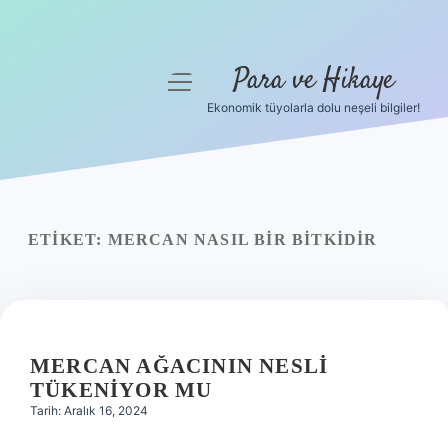
Para ve Hikaye
menüyü
aç
Ekonomik tüyolarla dolu neşeli bilgiler!
Anasayfa
Gizlilik Politikası
Yasal Uyarı
ETIKET:
MERCAN NASIL BIR BITKIDIR
Hakkımızda
MERCAN AĞACININ NESLI
TÜKENIYOR MU
Tarih: Aralık 16, 2024