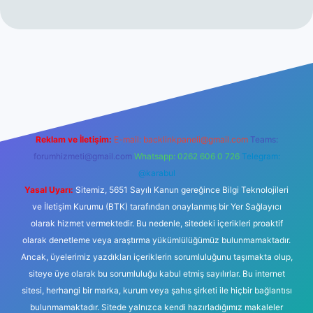
iltonbet giriş
betexper yeni giriş
Reklam ve İletişim:
E-mail:
backlinkpaneli@gmail.com
Teams:
forumhizmeti@gmail.com
Whatsapp: 0262 606 0 726
Telegram:
@karabul
Yasal Uyarı:
Sitemiz, 5651 Sayılı Kanun gereğince Bilgi Teknolojileri
ve İletişim Kurumu (BTK) tarafından onaylanmış bir Yer Sağlayıcı
olarak hizmet vermektedir. Bu nedenle, sitedeki içerikleri proaktif
olarak denetleme veya araştırma yükümlülüğümüz bulunmamaktadır.
Ancak, üyelerimiz yazdıkları içeriklerin sorumluluğunu taşımakta olup,
siteye üye olarak bu sorumluluğu kabul etmiş sayılırlar. Bu internet
sitesi, herhangi bir marka, kurum veya şahıs şirketi ile hiçbir bağlantısı
bulunmamaktadır. Sitede yalnızca kendi hazırladığımız makaleler