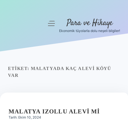
Para ve Hikaye
menüyü
aç
Ekonomik tüyolarla dolu neşeli bilgiler!
Anasayfa
Gizlilik Politikası
Yasal Uyarı
ETIKET:
MALATYADA KAÇ ALEVI KÖYÜ
VAR
Hakkımızda
MALATYA IZOLLU ALEVI MI
Tarih: Ekim 10, 2024