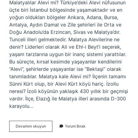
Malatyalılar Alevi mi? Türkiye’deki Alevi nüfusunun
üçte biri İstanbul bölgesinde yaşamaktadır ve en
yoğun oldukları bölgeler Ankara, Adana, Bursa,
Antalya, Aydın Damal ve Zile şehirleri ile Orta ve
Doğu Anadolu’da Erzincan, Sivas ve Malatya’dır.
Tunceli illeri gelmektedir. Malatya Alevilerine ne
denir? Liderleri olarak Ali ve Ehl-i Beyt’i seçerek,
yaşam tarzlarına uygun bir inanç sistemi yarattılar.
Bu süreçte, kırsal kesimde yaşayanlar kendilerini
“Alevi”, şehirlerde yaşayanlar ise “Bektaşi” olarak
tanımladılar. Malatya kale Alevi mi? İlçenin tamamı
Sünni Kürt olup, bir Alevi Kürt köyü hariç. İzollu
neresi? İzoli köyünün yaklaşık 430 yıllık bir geçmişi
vardır. İlçe, Elazığ ile Malatya illeri arasında D-300
karayolu…
Malatya
Devamını okuyun
Yorum Bırak
Izollu
Alevi