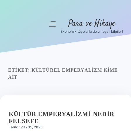
Para ve Hikaye
menüyü
aç
Ekonomik tüyolarla dolu neşeli bilgiler!
Anasayfa
Gizlilik Politikası
Yasal Uyarı
ETIKET:
KÜLTÜREL EMPERYALIZM KIME
AIT
Hakkımızda
KÜLTÜR EMPERYALIZMI NEDIR
FELSEFE
Tarih: Ocak 15, 2025