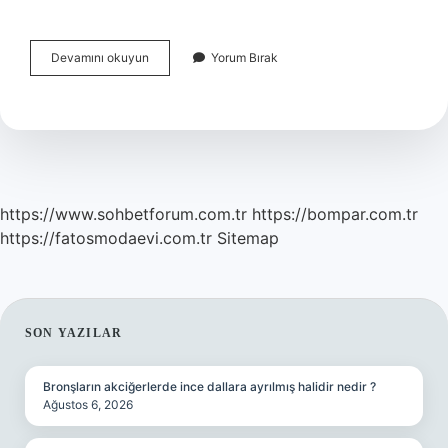
Kültür
Devamını okuyun
Yorum Bırak
Emperyalizmi
Nedir
Felsefe
https://www.sohbetforum.com.tr
https://bompar.com.tr
https://fatosmodaevi.com.tr
Sitemap
SIDEBAR
SON YAZILAR
Bronşların akciğerlerde ince dallara ayrılmış halidir nedir ?
Ağustos 6, 2026