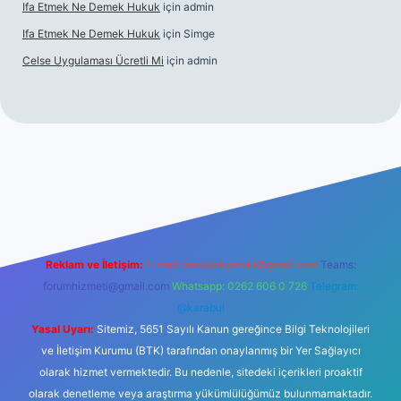
Ifa Etmek Ne Demek Hukuk
için
admin
Ifa Etmek Ne Demek Hukuk
için
Simge
Celse Uygulaması Ücretli Mi
için
admin
iltonbet giriş
betexper yeni giriş
Reklam ve İletişim:
E-mail:
backlinkpaneli@gmail.com
Teams:
forumhizmeti@gmail.com
Whatsapp: 0262 606 0 726
Telegram:
@karabul
Yasal Uyarı:
Sitemiz, 5651 Sayılı Kanun gereğince Bilgi Teknolojileri
ve İletişim Kurumu (BTK) tarafından onaylanmış bir Yer Sağlayıcı
olarak hizmet vermektedir. Bu nedenle, sitedeki içerikleri proaktif
olarak denetleme veya araştırma yükümlülüğümüz bulunmamaktadır.