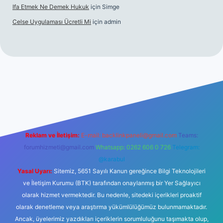
Ifa Etmek Ne Demek Hukuk
için
Simge
Celse Uygulaması Ücretli Mi
için
admin
/
hiltonbet giriş
betexper yeni giriş
Reklam ve İletişim:
E-mail:
backlinkpaneli@gmail.com
Teams:
forumhizmeti@gmail.com
Whatsapp: 0262 606 0 726
Telegram:
@karabul
Yasal Uyarı:
Sitemiz, 5651 Sayılı Kanun gereğince Bilgi Teknolojileri
ve İletişim Kurumu (BTK) tarafından onaylanmış bir Yer Sağlayıcı
olarak hizmet vermektedir. Bu nedenle, sitedeki içerikleri proaktif
olarak denetleme veya araştırma yükümlülüğümüz bulunmamaktadır.
Ancak, üyelerimiz yazdıkları içeriklerin sorumluluğunu taşımakta olup,