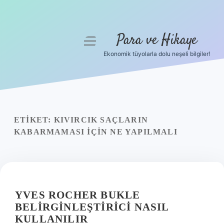
Para ve Hikaye
menüyü
aç
Ekonomik tüyolarla dolu neşeli bilgiler!
Anasayfa
Gizlilik Politikası
Yasal Uyarı
ETIKET:
KIVIRCIK SAÇLARIN
KABARMAMASI IÇIN NE YAPILMALI
Hakkımızda
YVES ROCHER BUKLE
BELIRGINLEŞTIRICI NASIL
KULLANILIR