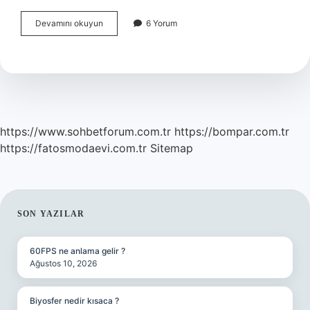
Yves
Devamını okuyun
6 Yorum
Rocher
Bukle
Belirginleştirici
Nasıl
Kullanılır
https://www.sohbetforum.com.tr
https://bompar.com.tr
https://fatosmodaevi.com.tr
Sitemap
SIDEBAR
SON YAZILAR
60FPS ne anlama gelir ?
Ağustos 10, 2026
Biyosfer nedir kısaca ?