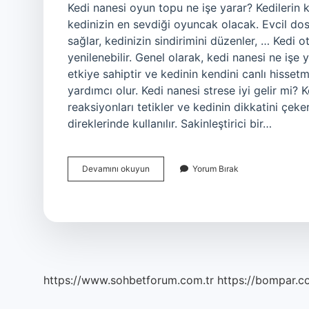
Kedi nanesi oyun topu ne işe yarar? Kedilerin 
kedinizin en sevdiği oyuncak olacak. Evcil do
sağlar, kedinizin sindirimini düzenler, … Kedi 
yenilenebilir. Genel olarak, kedi nanesi ne işe y
etkiye sahiptir ve kedinin kendini canlı hisse
yardımcı olur. Kedi nanesi strese iyi gelir mi? 
reaksiyonları tetikler ve kedinin dikkatini çe
direklerinde kullanılır. Sakinleştirici bir…
Kedi
Devamını okuyun
Yorum Bırak
Nanesi
Oyuncağı
Ne
Işe
Yarar
https://www.sohbetforum.com.tr
https://bompar.c