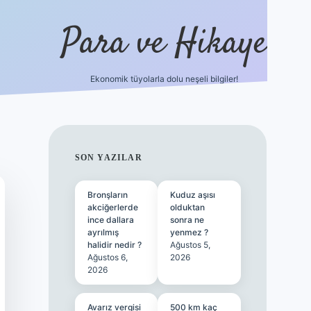
Para ve Hikaye
Ekonomik tüyolarla dolu neşeli bilgiler!
https://elexbetgiris.org/
hiltonbet gi
SIDEBAR
SON YAZILAR
Bronşların
Kuduz aşısı
akciğerlerde
olduktan
ince dallara
sonra ne
ayrılmış
yenmez ?
halidir nedir ?
Ağustos 5,
Ağustos 6,
2026
2026
Avarız vergisi
500 km kaç