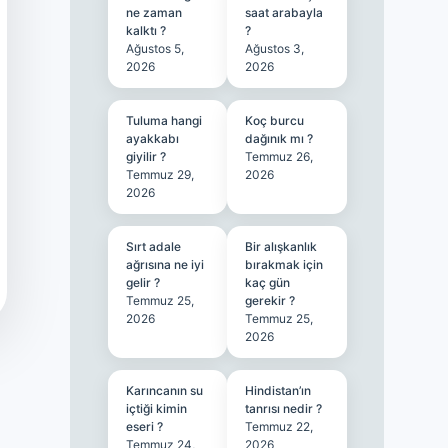
ne zaman
saat arabayla
kalktı ?
?
Ağustos 5,
Ağustos 3,
2026
2026
Tuluma hangi
Koç burcu
ayakkabı
dağınık mı ?
giyilir ?
Temmuz 26,
Temmuz 29,
2026
2026
Sırt adale
Bir alışkanlık
ağrısına ne iyi
bırakmak için
gelir ?
kaç gün
Temmuz 25,
gerekir ?
2026
Temmuz 25,
2026
Karıncanın su
Hindistan’ın
içtiği kimin
tanrısı nedir ?
eseri ?
Temmuz 22,
Temmuz 24,
2026