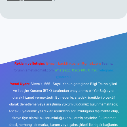
hiltonbet giriş
betexper yeni giriş
Reklam ve İletişim:
E-mail:
backlinkpaneli@gmail.com
Teams:
forumhizmeti@gmail.com
Whatsapp: 0262 606 0 726
Telegram:
@karabul
Yasal Uyarı:
Sitemiz, 5651 Sayılı Kanun gereğince Bilgi Teknolojileri
ve İletişim Kurumu (BTK) tarafından onaylanmış bir Yer Sağlayıcı
olarak hizmet vermektedir. Bu nedenle, sitedeki içerikleri proaktif
olarak denetleme veya araştırma yükümlülüğümüz bulunmamaktadır.
Ancak, üyelerimiz yazdıkları içeriklerin sorumluluğunu taşımakta olup,
siteye üye olarak bu sorumluluğu kabul etmiş sayılırlar. Bu internet
sitesi, herhangi bir marka, kurum veya şahıs şirketi ile hiçbir bağlantısı