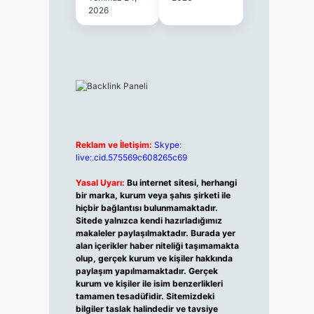
2026
Reklam ve İletişim:
Skype:
live:.cid.575569c608265c69
Yasal Uyarı:
Bu internet sitesi, herhangi
bir marka, kurum veya şahıs şirketi ile
hiçbir bağlantısı bulunmamaktadır.
Sitede yalnızca kendi hazırladığımız
makaleler paylaşılmaktadır. Burada yer
alan içerikler haber niteliği taşımamakta
olup, gerçek kurum ve kişiler hakkında
paylaşım yapılmamaktadır. Gerçek
kurum ve kişiler ile isim benzerlikleri
tamamen tesadüfidir. Sitemizdeki
bilgiler taslak halindedir ve tavsiye