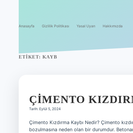
Anasayfa
Gizlilik Politikası
Yasal Uyarı
Hakkımızda
ETIKET:
KAYB
ÇIMENTO KIZDIR
Tarih: Eylül 5, 2024
Çimento Kızdırma Kaybı Nedir? Çimento kızdır
bozulmasına neden olan bir durumdur. Betonar