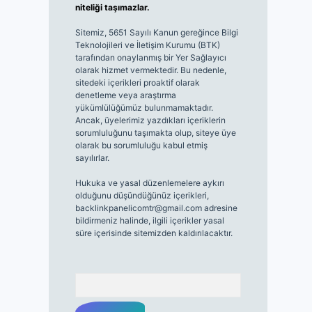
niteliği taşımazlar.
Sitemiz, 5651 Sayılı Kanun gereğince Bilgi
Teknolojileri ve İletişim Kurumu (BTK)
tarafından onaylanmış bir Yer Sağlayıcı
olarak hizmet vermektedir. Bu nedenle,
sitedeki içerikleri proaktif olarak
denetleme veya araştırma
yükümlülüğümüz bulunmamaktadır.
Ancak, üyelerimiz yazdıkları içeriklerin
sorumluluğunu taşımakta olup, siteye üye
olarak bu sorumluluğu kabul etmiş
sayılırlar.
Hukuka ve yasal düzenlemelere aykırı
olduğunu düşündüğünüz içerikleri,
backlinkpanelicomtr@gmail.com
adresine
bildirmeniz halinde, ilgili içerikler yasal
süre içerisinde sitemizden kaldırılacaktır.
Arama