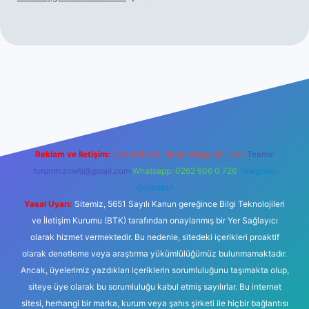
iltonbet giriş
betexper yeni giriş
Reklam ve İletişim:
E-mail:
backlinkpaneli@gmail.com
Teams:
forumhizmeti@gmail.com
Whatsapp: 0262 606 0 726
Telegram:
@karabul
Yasal Uyarı:
Sitemiz, 5651 Sayılı Kanun gereğince Bilgi Teknolojileri
ve İletişim Kurumu (BTK) tarafından onaylanmış bir Yer Sağlayıcı
olarak hizmet vermektedir. Bu nedenle, sitedeki içerikleri proaktif
olarak denetleme veya araştırma yükümlülüğümüz bulunmamaktadır.
Ancak, üyelerimiz yazdıkları içeriklerin sorumluluğunu taşımakta olup,
siteye üye olarak bu sorumluluğu kabul etmiş sayılırlar. Bu internet
sitesi, herhangi bir marka, kurum veya şahıs şirketi ile hiçbir bağlantısı