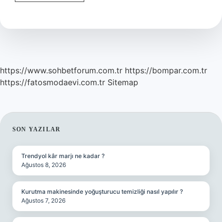
Bozuk
Argoda
Ne
Demek
https://www.sohbetforum.com.tr
https://bompar.com.tr
https://fatosmodaevi.com.tr
Sitemap
SIDEBAR
SON YAZILAR
Trendyol kâr marjı ne kadar ?
Ağustos 8, 2026
Kurutma makinesinde yoğuşturucu temizliği nasıl yapılır ?
Ağustos 7, 2026