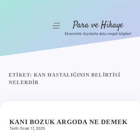
Para ve Hikaye
menüyü
aç
Ekonomik tüyolarla dolu neşeli bilgiler!
Anasayfa
Gizlilik Politikası
Yasal Uyarı
ETIKET:
KAN HASTALIĞININ BELIRTISI
NELERDIR
Hakkımızda
KANI BOZUK ARGODA NE DEMEK
Tarih: Ocak 17, 2025