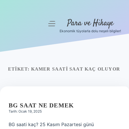
Para ve Hikaye
menüyü
aç
Ekonomik tüyolarla dolu neşeli bilgiler!
Anasayfa
Gizlilik Politikası
Yasal Uyarı
ETIKET:
KAMER SAATI SAAT KAÇ OLUYOR
Hakkımızda
BG SAAT NE DEMEK
Tarih: Ocak 19, 2025
BG saati kaç? 25 Kasım Pazartesi günü