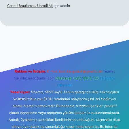
Celse Uygulaması Ücretli Mi
için
admin
iltonbet giriş
betexper yeni giriş
Reklam ve İletişim:
E-mail:
backlinkpaneli@gmail.com
Teams:
forumhizmeti@gmail.com
Whatsapp: 0262 606 0 726
Telegram:
@karabul
Yasal Uyarı:
Sitemiz, 5651 Sayılı Kanun gereğince Bilgi Teknolojileri
ve İletişim Kurumu (BTK) tarafından onaylanmış bir Yer Sağlayıcı
olarak hizmet vermektedir. Bu nedenle, sitedeki içerikleri proaktif
olarak denetleme veya araştırma yükümlülüğümüz bulunmamaktadır.
Ancak, üyelerimiz yazdıkları içeriklerin sorumluluğunu taşımakta olup,
siteye üye olarak bu sorumluluğu kabul etmiş sayılırlar. Bu internet