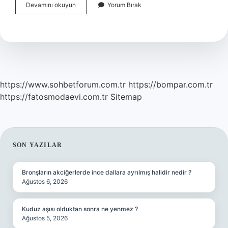
Bg
Devamını okuyun
Yorum Bırak
Saat
Ne
Demek
https://www.sohbetforum.com.tr
https://bompar.com.tr
https://fatosmodaevi.com.tr
Sitemap
SIDEBAR
SON YAZILAR
Bronşların akciğerlerde ince dallara ayrılmış halidir nedir ?
Ağustos 6, 2026
Kuduz aşısı olduktan sonra ne yenmez ?
Ağustos 5, 2026