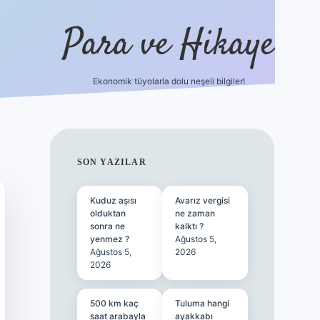
Para ve Hikaye
Ekonomik tüyolarla dolu neşeli bilgiler!
https://elexbetgiris.org/
SIDEBAR
SON YAZILAR
Kuduz aşısı
Avarız vergisi
olduktan
ne zaman
sonra ne
kalktı ?
yenmez ?
Ağustos 5,
Ağustos 5,
2026
2026
500 km kaç
Tuluma hangi
saat arabayla
ayakkabı