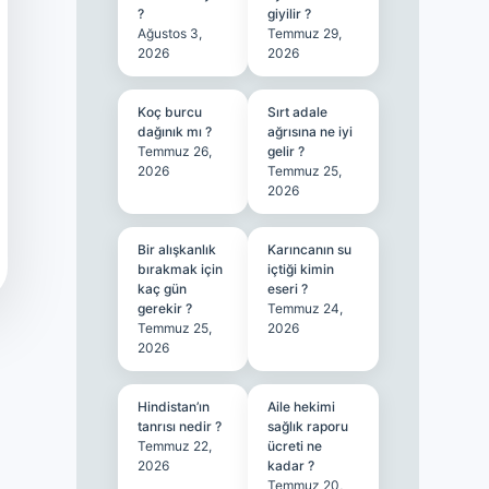
?
giyilir ?
Ağustos 3,
Temmuz 29,
2026
2026
Koç burcu
Sırt adale
dağınık mı ?
ağrısına ne iyi
Temmuz 26,
gelir ?
2026
Temmuz 25,
2026
Bir alışkanlık
Karıncanın su
bırakmak için
içtiği kimin
kaç gün
eseri ?
gerekir ?
Temmuz 24,
Temmuz 25,
2026
2026
Hindistan’ın
Aile hekimi
tanrısı nedir ?
sağlık raporu
Temmuz 22,
ücreti ne
2026
kadar ?
Temmuz 20,