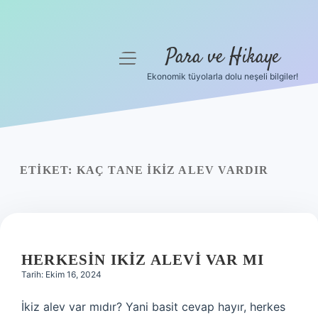
Para ve Hikaye
menüyü
aç
Ekonomik tüyolarla dolu neşeli bilgiler!
Anasayfa
Gizlilik Politikası
Yasal Uyarı
ETIKET:
KAÇ TANE IKIZ ALEV VARDIR
Hakkımızda
HERKESIN IKIZ ALEVI VAR MI
Tarih: Ekim 16, 2024
İkiz alev var mıdır? Yani basit cevap hayır, herkes