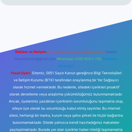
iltonbet giriş
betexper yeni giriş
Reklam ve İletişim:
E-mail:
backlinkpaneli@gmail.com
Teams:
forumhizmeti@gmail.com
Whatsapp: 0262 606 0 726
Telegram:
@karabul
Yasal Uyarı:
Sitemiz, 5651 Sayılı Kanun gereğince Bilgi Teknolojileri
ve İletişim Kurumu (BTK) tarafından onaylanmış bir Yer Sağlayıcı
olarak hizmet vermektedir. Bu nedenle, sitedeki içerikleri proaktif
olarak denetleme veya araştırma yükümlülüğümüz bulunmamaktadır.
Ancak, üyelerimiz yazdıkları içeriklerin sorumluluğunu taşımakta olup,
siteye üye olarak bu sorumluluğu kabul etmiş sayılırlar. Bu internet
sitesi, herhangi bir marka, kurum veya şahıs şirketi ile hiçbir bağlantısı
bulunmamaktadır. Sitede yalnızca kendi hazırladığımız makaleler
paylaşılmaktadır. Burada yer alan içerikler haber niteliği taşımamakta