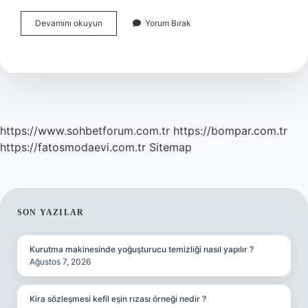
Pastırma
Devamını okuyun
Yorum Bırak
Faydalı
Mı
Zararlı
Mı
https://www.sohbetforum.com.tr
https://bompar.com.tr
https://fatosmodaevi.com.tr
Sitemap
SIDEBAR
SON YAZILAR
Kurutma makinesinde yoğuşturucu temizliği nasıl yapılır ?
Ağustos 7, 2026
Kira sözleşmesi kefil eşin rızası örneği nedir ?