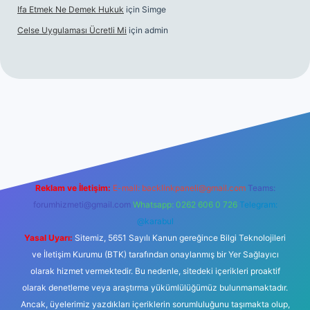
Ifa Etmek Ne Demek Hukuk
için
Simge
Celse Uygulaması Ücretli Mi
için
admin
iltonbet giriş
betexper yeni giriş
Reklam ve İletişim:
E-mail:
backlinkpaneli@gmail.com
Teams:
forumhizmeti@gmail.com
Whatsapp: 0262 606 0 726
Telegram:
@karabul
Yasal Uyarı:
Sitemiz, 5651 Sayılı Kanun gereğince Bilgi Teknolojileri
ve İletişim Kurumu (BTK) tarafından onaylanmış bir Yer Sağlayıcı
olarak hizmet vermektedir. Bu nedenle, sitedeki içerikleri proaktif
olarak denetleme veya araştırma yükümlülüğümüz bulunmamaktadır.
Ancak, üyelerimiz yazdıkları içeriklerin sorumluluğunu taşımakta olup,