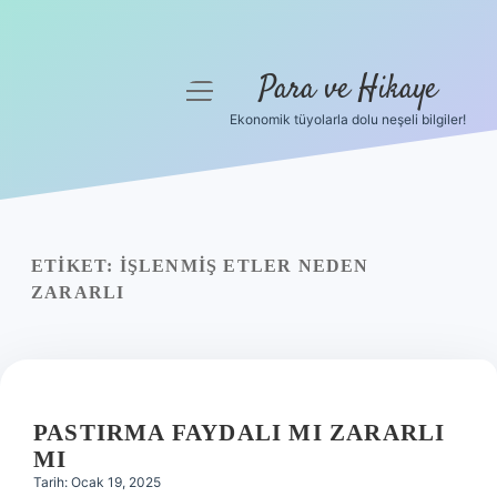
Para ve Hikaye
menüyü
aç
Ekonomik tüyolarla dolu neşeli bilgiler!
Anasayfa
Gizlilik Politikası
Yasal Uyarı
ETIKET:
İŞLENMIŞ ETLER NEDEN
ZARARLI
Hakkımızda
PASTIRMA FAYDALI MI ZARARLI
MI
Tarih: Ocak 19, 2025