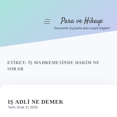
Para ve Hikaye
menüyü
aç
Ekonomik tüyolarla dolu neşeli bilgiler!
Anasayfa
Gizlilik Politikası
Yasal Uyarı
ETIKET:
İŞ MAHKEMESINDE HAKIM NE
SORAR
Hakkımızda
IŞ ADLI NE DEMEK
Tarih: Ocak 21, 2025