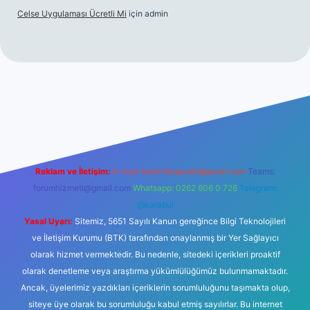
Celse Uygulaması Ücretli Mi
için
admin
iltonbet giriş
betexper yeni giriş
Reklam ve İletişim:
E-mail:
backlinkpaneli@gmail.com
Teams:
forumhizmeti@gmail.com
Whatsapp: 0262 606 0 726
Telegram:
@karabul
Yasal Uyarı:
Sitemiz, 5651 Sayılı Kanun gereğince Bilgi Teknolojileri
ve İletişim Kurumu (BTK) tarafından onaylanmış bir Yer Sağlayıcı
olarak hizmet vermektedir. Bu nedenle, sitedeki içerikleri proaktif
olarak denetleme veya araştırma yükümlülüğümüz bulunmamaktadır.
Ancak, üyelerimiz yazdıkları içeriklerin sorumluluğunu taşımakta olup,
siteye üye olarak bu sorumluluğu kabul etmiş sayılırlar. Bu internet