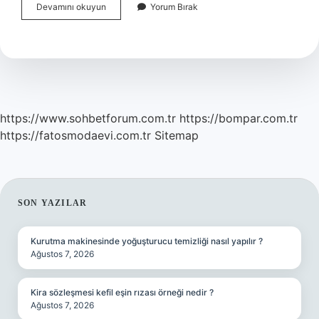
Iş
Devamını okuyun
Yorum Bırak
Adli
Ne
Demek
https://www.sohbetforum.com.tr
https://bompar.com.tr
https://fatosmodaevi.com.tr
Sitemap
SIDEBAR
SON YAZILAR
Kurutma makinesinde yoğuşturucu temizliği nasıl yapılır ?
Ağustos 7, 2026
Kira sözleşmesi kefil eşin rızası örneği nedir ?
Ağustos 7, 2026