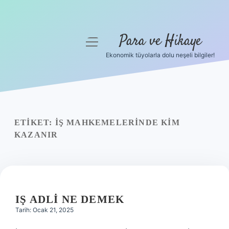
Para ve Hikaye
menüyü
aç
Ekonomik tüyolarla dolu neşeli bilgiler!
Anasayfa
Gizlilik Politikası
Yasal Uyarı
ETIKET:
İŞ MAHKEMELERINDE KIM
KAZANIR
Hakkımızda
IŞ ADLI NE DEMEK
Tarih: Ocak 21, 2025