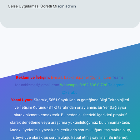
Celse Uygulaması Ücretli Mi
için
admin
hiltonbet giriş
betexper yeni giriş
Reklam ve İletişim:
E-mail:
backlinkpaneli@gmail.com
Teams:
forumhizmeti@gmail.com
Whatsapp: 0262 606 0 726
Telegram:
@karabul
Yasal Uyarı:
Sitemiz, 5651 Sayılı Kanun gereğince Bilgi Teknolojileri
ve İletişim Kurumu (BTK) tarafından onaylanmış bir Yer Sağlayıcı
olarak hizmet vermektedir. Bu nedenle, sitedeki içerikleri proaktif
olarak denetleme veya araştırma yükümlülüğümüz bulunmamaktadır.
Ancak, üyelerimiz yazdıkları içeriklerin sorumluluğunu taşımakta olup,
siteye üye olarak bu sorumluluğu kabul etmiş sayılırlar. Bu internet