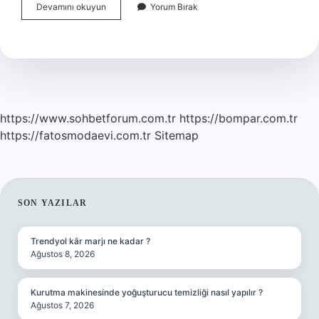
Iş
Devamını okuyun
Yorum Bırak
Adli
Ne
Demek
https://www.sohbetforum.com.tr
https://bompar.com.tr
https://fatosmodaevi.com.tr
Sitemap
SIDEBAR
SON YAZILAR
Trendyol kâr marjı ne kadar ?
Ağustos 8, 2026
Kurutma makinesinde yoğuşturucu temizliği nasıl yapılır ?
Ağustos 7, 2026