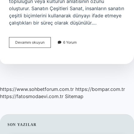
topluluğun veya kültürün anlatısının özünü
oluşturur. Sanatın Çeşitleri Sanat, insanların sanatın
çeşitli biçimlerini kullanarak dünyayı ifade etmeye
çalıştıkları bir süreç olarak düşünülür.…
Sanat
Devamını okuyun
6 Yorum
nedir
kısaca
e
ödev
https://www.sohbetforum.com.tr
https://bompar.com.tr
https://fatosmodaevi.com.tr
Sitemap
SIDEBAR
SON YAZILAR