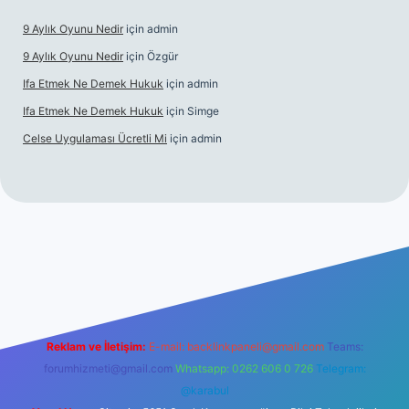
9 Aylık Oyunu Nedir
için
admin
9 Aylık Oyunu Nedir
için
Özgür
Ifa Etmek Ne Demek Hukuk
için
admin
Ifa Etmek Ne Demek Hukuk
için
Simge
Celse Uygulaması Ücretli Mi
için
admin
nbet giriş
betexper yeni giriş
Reklam ve İletişim:
E-mail:
backlinkpaneli@gmail.com
Teams:
forumhizmeti@gmail.com
Whatsapp: 0262 606 0 726
Telegram:
@karabul