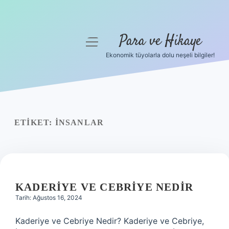
Para ve Hikaye
menüyü
aç
Ekonomik tüyolarla dolu neşeli bilgiler!
Anasayfa
Gizlilik Politikası
Yasal Uyarı
ETIKET:
INSANLAR
Hakkımızda
KADERIYE VE CEBRIYE NEDIR
Tarih: Ağustos 16, 2024
Kaderiye ve Cebriye Nedir? Kaderiye ve Cebriye,