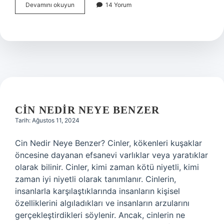
Kaderiye
Devamını okuyun
14 Yorum
ve
Cebriye
nedir
CIN NEDIR NEYE BENZER
Tarih: Ağustos 11, 2024
Cin Nedir Neye Benzer? Cinler, kökenleri kuşaklar
öncesine dayanan efsanevi varlıklar veya yaratıklar
olarak bilinir. Cinler, kimi zaman kötü niyetli, kimi
zaman iyi niyetli olarak tanımlanır. Cinlerin,
insanlarla karşılaştıklarında insanların kişisel
özelliklerini algıladıkları ve insanların arzularını
gerçekleştirdikleri söylenir. Ancak, cinlerin ne