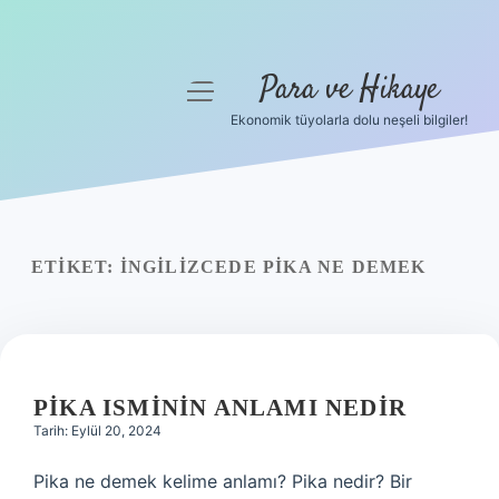
Para ve Hikaye
menüyü
aç
Ekonomik tüyolarla dolu neşeli bilgiler!
Anasayfa
Gizlilik Politikası
Yasal Uyarı
ETIKET:
İNGILIZCEDE PIKA NE DEMEK
Hakkımızda
PIKA ISMININ ANLAMI NEDIR
Tarih: Eylül 20, 2024
Pika ne demek kelime anlamı? Pika nedir? Bir