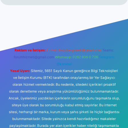
hiltonbet giriş
betexper yeni giriş
Reklam ve İletişim:
E-mail:
backlinkpaneli@gmail.com
Teams:
forumhizmeti@gmail.com
Whatsapp: 0262 606 0 726
Telegram:
@karabul
Yasal Uyarı:
Sitemiz, 5651 Sayılı Kanun gereğince Bilgi Teknolojileri
ve İletişim Kurumu (BTK) tarafından onaylanmış bir Yer Sağlayıcı
olarak hizmet vermektedir. Bu nedenle, sitedeki içerikleri proaktif
olarak denetleme veya araştırma yükümlülüğümüz bulunmamaktadır.
Ancak, üyelerimiz yazdıkları içeriklerin sorumluluğunu taşımakta olup,
siteye üye olarak bu sorumluluğu kabul etmiş sayılırlar. Bu internet
sitesi, herhangi bir marka, kurum veya şahıs şirketi ile hiçbir bağlantısı
bulunmamaktadır. Sitede yalnızca kendi hazırladığımız makaleler
paylaşılmaktadır. Burada yer alan içerikler haber niteliği taşımamakta