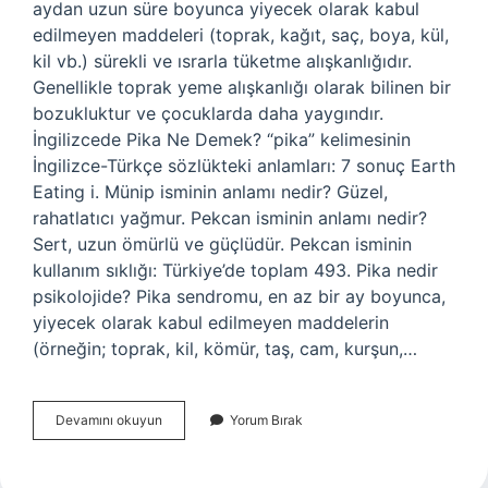
aydan uzun süre boyunca yiyecek olarak kabul
edilmeyen maddeleri (toprak, kağıt, saç, boya, kül,
kil vb.) sürekli ve ısrarla tüketme alışkanlığıdır.
Genellikle toprak yeme alışkanlığı olarak bilinen bir
bozukluktur ve çocuklarda daha yaygındır.
İngilizcede Pika Ne Demek? “pika” kelimesinin
İngilizce-Türkçe sözlükteki anlamları: 7 sonuç Earth
Eating i. Münip isminin anlamı nedir? Güzel,
rahatlatıcı yağmur. Pekcan isminin anlamı nedir?
Sert, uzun ömürlü ve güçlüdür. Pekcan isminin
kullanım sıklığı: Türkiye’de toplam 493. Pika nedir
psikolojide? Pika sendromu, en az bir ay boyunca,
yiyecek olarak kabul edilmeyen maddelerin
(örneğin; toprak, kil, kömür, taş, cam, kurşun,…
Pika
Devamını okuyun
Yorum Bırak
Isminin
Anlamı
Nedir