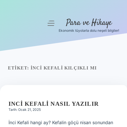
Para ve Hikaye
menüyü
aç
Ekonomik tüyolarla dolu neşeli bilgiler!
Anasayfa
Gizlilik Politikası
Yasal Uyarı
ETIKET:
İNCI KEFALI KILÇIKLI MI
Hakkımızda
INCI KEFALI NASIL YAZILIR
Tarih: Ocak 21, 2025
İnci Kefali hangi ay? Kefalin göçü nisan sonundan