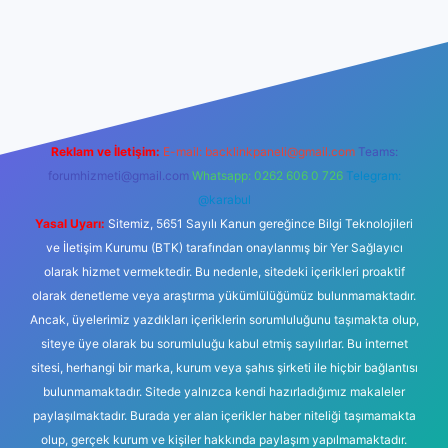
hiltonbet giriş
betexper yeni giriş
Reklam ve İletişim:
E-mail:
backlinkpaneli@gmail.com
Teams:
forumhizmeti@gmail.com
Whatsapp: 0262 606 0 726
Telegram:
@karabul
Yasal Uyarı:
Sitemiz, 5651 Sayılı Kanun gereğince Bilgi Teknolojileri
ve İletişim Kurumu (BTK) tarafından onaylanmış bir Yer Sağlayıcı
olarak hizmet vermektedir. Bu nedenle, sitedeki içerikleri proaktif
olarak denetleme veya araştırma yükümlülüğümüz bulunmamaktadır.
Ancak, üyelerimiz yazdıkları içeriklerin sorumluluğunu taşımakta olup,
siteye üye olarak bu sorumluluğu kabul etmiş sayılırlar. Bu internet
sitesi, herhangi bir marka, kurum veya şahıs şirketi ile hiçbir bağlantısı
bulunmamaktadır. Sitede yalnızca kendi hazırladığımız makaleler
paylaşılmaktadır. Burada yer alan içerikler haber niteliği taşımamakta
olup, gerçek kurum ve kişiler hakkında paylaşım yapılmamaktadır.