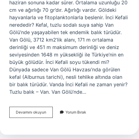
haziran sonuna kadar sürer. Ortalama uzunluğu 20
cm ve ağırlığı 70 gr’dır. Ağırlığı vardır. Göldeki
hayvanlarla ve fitoplanktonlarla beslenir. İnci Kefali
nerededir? Kefal, tuzlu sodalı suya sahip Van
Gölü’nde yaşayabilen tek endemik balık türüdür.
Van Gölü, 3712 km2’lik alanı, 171 m ortalama
derinliği ve 451 m maksimum derinliği ve deniz
seviyesinden 1648 m yüksekliği ile Türkiye’nin en
büyük gölüdür. İnci Kefali soyu tükendi mi?
Dünyada sadece Van Gölü Havzası’nda görülen
kefal (Alburnus tarichi), nesli tehlike altında olan
bir balık türüdür. Vanda İnci Kefali ne zaman yenir?
Tuzlu balık – Van. Van Gölü’nde…
Inci
Devamını okuyun
Yorum Bırak
Kefali
Nasıl
Yazılır