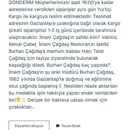
GÖNDERİM Müşterilerimizin saat 16:00’ya kadar
adreslerine verdikleri siparişler aynı gün Yurtiçi
Kargo ile kargoya teslim edilmektedir. Teslimat
adresinin Gaziantep’e uzaklığına bağlı olarak kargo
şirketi siparişinizi 1-2 iş günü içerisinde tarafınıza
ulaştıracaktır. İmam Çağdaş’ın sahibi kim? Valimiz
Kemal Çeber, İmam Çağdaş Restoran’ın sahibi
Burhan Çağdaş’a merhum babası Hacı Talat
Çağdaş için taziye ziyaretinde bulunarak
başsağlığı diledi. Burhan Çağdaş kaç yaşında?
İmam Çağdaş’ın şu anki müdürü Burhan Çağdaş,
1962 yılında Gaziantep’te doğmuş ve eğitimine
okul çağında başlamış
Nesilden nesile aktarılan
bu meslekte işini hakkıyla yapan ender isimlerden
biri
Gerçek bir baklava ustası olmak için
çıraklıktan…
Imam
Devamını okuyun
Yorum Bırak