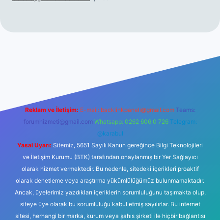
hiltonbet giriş
betexper yeni giriş
Reklam ve İletişim:
E-mail:
backlinkpaneli@gmail.com
Teams:
forumhizmeti@gmail.com
Whatsapp: 0262 606 0 726
Telegram:
@karabul
Yasal Uyarı:
Sitemiz, 5651 Sayılı Kanun gereğince Bilgi Teknolojileri
ve İletişim Kurumu (BTK) tarafından onaylanmış bir Yer Sağlayıcı
olarak hizmet vermektedir. Bu nedenle, sitedeki içerikleri proaktif
olarak denetleme veya araştırma yükümlülüğümüz bulunmamaktadır.
Ancak, üyelerimiz yazdıkları içeriklerin sorumluluğunu taşımakta olup,
siteye üye olarak bu sorumluluğu kabul etmiş sayılırlar. Bu internet
sitesi, herhangi bir marka, kurum veya şahıs şirketi ile hiçbir bağlantısı