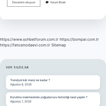
Bebek
Devamını okuyun
Yorum Bırak
Isteyen
Erkek
Ne
Yapmalı
https://www.sohbetforum.com.tr
https://bompar.com.tr
https://fatosmodaevi.com.tr
Sitemap
SIDEBAR
SON YAZILAR
Trendyol kâr marjı ne kadar ?
Ağustos 8, 2026
Kurutma makinesinde yoğuşturucu temizliği nasıl yapılır ?
Ağustos 7, 2026