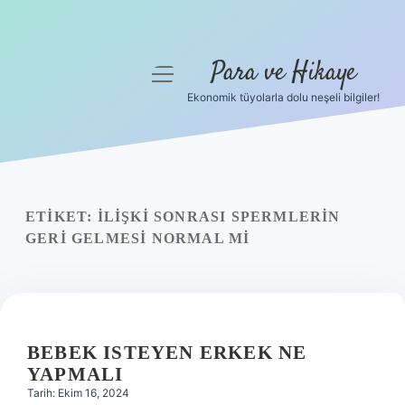
Para ve Hikaye
menüyü
aç
Ekonomik tüyolarla dolu neşeli bilgiler!
Anasayfa
Gizlilik Politikası
Yasal Uyarı
ETIKET:
İLIŞKI SONRASI SPERMLERIN
GERI GELMESI NORMAL MI
Hakkımızda
BEBEK ISTEYEN ERKEK NE
YAPMALI
Tarih: Ekim 16, 2024