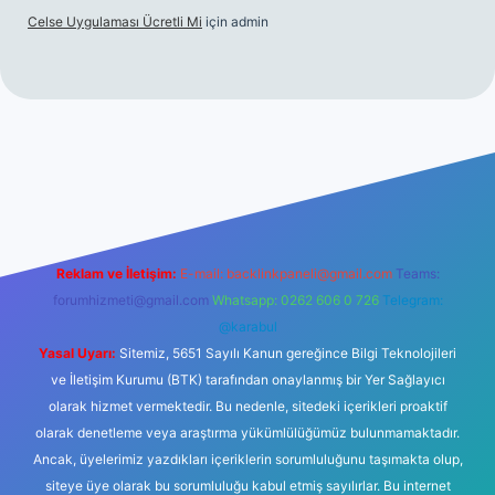
Celse Uygulaması Ücretli Mi
için
admin
rg/
hiltonbet giriş
betexper yeni giriş
Reklam ve İletişim:
E-mail:
backlinkpaneli@gmail.com
Teams:
forumhizmeti@gmail.com
Whatsapp: 0262 606 0 726
Telegram:
@karabul
Yasal Uyarı:
Sitemiz, 5651 Sayılı Kanun gereğince Bilgi Teknolojileri
ve İletişim Kurumu (BTK) tarafından onaylanmış bir Yer Sağlayıcı
olarak hizmet vermektedir. Bu nedenle, sitedeki içerikleri proaktif
olarak denetleme veya araştırma yükümlülüğümüz bulunmamaktadır.
Ancak, üyelerimiz yazdıkları içeriklerin sorumluluğunu taşımakta olup,
siteye üye olarak bu sorumluluğu kabul etmiş sayılırlar. Bu internet