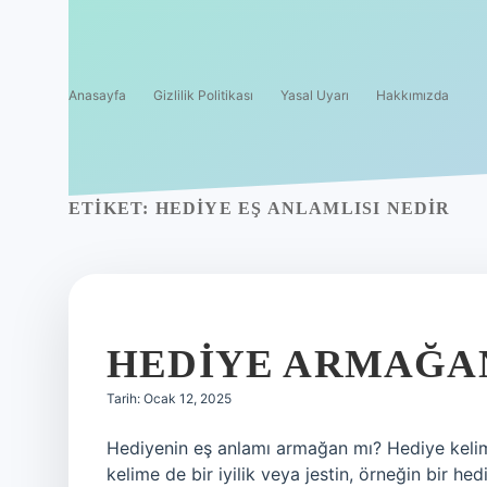
Anasayfa
Gizlilik Politikası
Yasal Uyarı
Hakkımızda
ETIKET:
HEDIYE EŞ ANLAMLISI NEDIR
HEDIYE ARMAĞAN
Tarih: Ocak 12, 2025
Hediyenin eş anlamı armağan mı? Hediye kelimesi
kelime de bir iyilik veya jestin, örneğin bir he