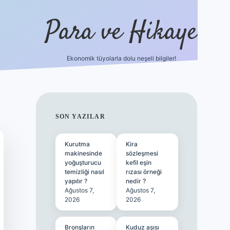
Para ve Hikaye
Ekonomik tüyolarla dolu neşeli bilgiler!
https://elexbetgiris.org/
hiltonbet 
SIDEBAR
SON YAZILAR
Kurutma
Kira
makinesinde
sözleşmesi
yoğuşturucu
kefil eşin
temizliği nasıl
rızası örneği
yapılır ?
nedir ?
Ağustos 7,
Ağustos 7,
2026
2026
Bronşların
Kuduz aşısı