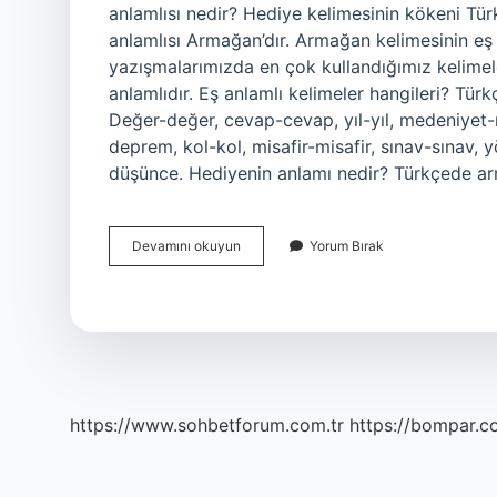
anlamlısı nedir? Hediye kelimesinin kökeni Tür
anlamlısı Armağan’dır. Armağan kelimesinin e
yazışmalarımızda en çok kullandığımız kelimele
anlamlıdır. Eş anlamlı kelimeler hangileri? Tür
Değer-değer, cevap-cevap, yıl-yıl, medeniyet-
deprem, kol-kol, misafir-misafir, sınav-sınav,
düşünce. Hediyenin anlamı nedir? Türkçede a
Hediye
Devamını okuyun
Yorum Bırak
Armağan
Eş
Anlamlı
Mıdır
https://www.sohbetforum.com.tr
https://bompar.c