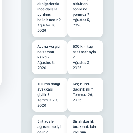
akciğerlerde
olduktan
ince dallara
sonra ne
ayrılmış
yenmez ?
halidir nedir ?
Ağustos 5,
Ağustos 6,
2026
2026
Avarız vergisi
500 km kaç
ne zaman
saat arabayla
kalktı ?
?
Ağustos 5,
Ağustos 3,
2026
2026
Tuluma hangi
Koç burcu
ayakkabı
dağınık mı ?
giyilir ?
Temmuz 26,
Temmuz 29,
2026
2026
Sırt adale
Bir alışkanlık
ağrısına ne iyi
bırakmak için
gelir ?
kaç gün