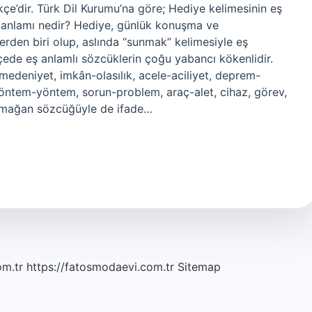
kçe’dir. Türk Dil Kurumu’na göre; Hediye kelimesinin eş
ş anlamı nedir? Hediye, günlük konuşma ve
rden biri olup, aslında “sunmak” kelimesiyle eş
kçede eş anlamlı sözcüklerin çoğu yabancı kökenlidir.
medeniyet, imkân-olasılık, acele-aciliyet, deprem-
 yöntem-yöntem, sorun-problem, araç-alet, cihaz, görev,
rmağan sözcüğüyle de ifade…
om.tr
https://fatosmodaevi.com.tr
Sitemap