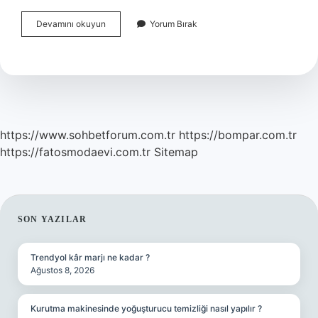
Hapşırdıktan
Devamını okuyun
Yorum Bırak
Sonra
Dinen
Ne
Denir
https://www.sohbetforum.com.tr
https://bompar.com.tr
https://fatosmodaevi.com.tr
Sitemap
SIDEBAR
SON YAZILAR
Trendyol kâr marjı ne kadar ?
Ağustos 8, 2026
Kurutma makinesinde yoğuşturucu temizliği nasıl yapılır ?