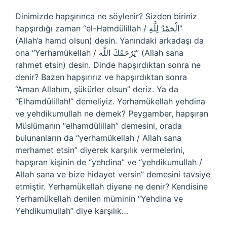
Dinimizde hapşırınca ne söylenir? Sizden biriniz
hapşırdığı zaman “el-Hamdülillah / الْحَمْدُ لِلَّهِ”
(Allah’a hamd olsun) desin. Yanındaki arkadaşı da
ona “Yerhamükellah / يَرْحَمُكَ اللَّه” (Allah sana
rahmet etsin) desin. Dinde hapşırdıktan sonra ne
denir? Bazen hapşırırız ve hapşırdıktan sonra
“Aman Allahım, şükürler olsun” deriz. Ya da
“Elhamdülillah!” demeliyiz. Yerhamükellah yehdina
ve yehdikumullah ne demek? Peygamber, hapşıran
Müslümanın “elhamdülillah” demesini, orada
bulunanların da “yerhamükellah / Allah sana
merhamet etsin” diyerek karşılık vermelerini,
hapşıran kişinin de “yehdina” ve “yehdikumullah /
Allah sana ve bize hidayet versin” demesini tavsiye
etmiştir. Yerhamükellah diyene ne denir? Kendisine
Yerhamükellah denilen müminin “Yehdina ve
Yehdikumullah” diye karşılık…