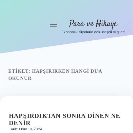
Para ve Hikaye
menüyü
aç
Ekonomik tüyolarla dolu neşeli bilgiler!
Anasayfa
Gizlilik Politikası
Yasal Uyarı
ETIKET:
HAPŞIRIRKEN HANGI DUA
OKUNUR
Hakkımızda
HAPŞIRDIKTAN SONRA DINEN NE
DENIR
Tarih: Ekim 18, 2024