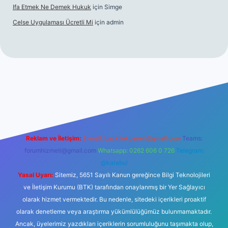
Ifa Etmek Ne Demek Hukuk
için
Simge
Celse Uygulaması Ücretli Mi
için
admin
iltonbet giriş
betexper yeni giriş
Reklam ve İletişim:
E-mail:
backlinkpaneli@gmail.com
Teams:
forumhizmeti@gmail.com
Whatsapp: 0262 606 0 726
Telegram:
@karabul
Yasal Uyarı:
Sitemiz, 5651 Sayılı Kanun gereğince Bilgi Teknolojileri
ve İletişim Kurumu (BTK) tarafından onaylanmış bir Yer Sağlayıcı
olarak hizmet vermektedir. Bu nedenle, sitedeki içerikleri proaktif
olarak denetleme veya araştırma yükümlülüğümüz bulunmamaktadır.
Ancak, üyelerimiz yazdıkları içeriklerin sorumluluğunu taşımakta olup,