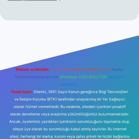
iltonbet giriş
betexper yeni giriş
Reklam ve İletişim:
E-mail:
backlinkpaneli@gmail.com
Teams:
forumhizmeti@gmail.com
Whatsapp: 0262 606 0 726
Telegram:
@karabul
Yasal Uyarı:
Sitemiz, 5651 Sayılı Kanun gereğince Bilgi Teknolojileri
ve İletişim Kurumu (BTK) tarafından onaylanmış bir Yer Sağlayıcı
olarak hizmet vermektedir. Bu nedenle, sitedeki içerikleri proaktif
olarak denetleme veya araştırma yükümlülüğümüz bulunmamaktadır.
Ancak, üyelerimiz yazdıkları içeriklerin sorumluluğunu taşımakta olup,
siteye üye olarak bu sorumluluğu kabul etmiş sayılırlar. Bu internet
sitesi, herhangi bir marka, kurum veya şahıs şirketi ile hiçbir bağlantısı