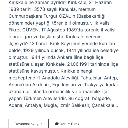
Kırıkkale ne zaman ayrıldı? Kırıkkale, 21 Haziran
1989 tarihli 3578 sayılı Kanunla, merhum
Cumhurbaşkanı Turgut ÖZAL’ın (Başbakanlığı
döneminde) yaptığı törenle il olmuştur. İlk valisi
Fikret GÜVEN, 17 Ağustos 1989’da törenle il valisi
olarak göreve başlamıştır. Kırıkkale nerenin
ilçesiydi? 12 haneli Kırık Köyü’nün yerinde kurulan
belde, 1929 yılında bucak, 1941 yılında ise belediye
olmuştur. 1944 yılında Ankara iline bağlı ilçe
statüsüne ulaşan Kırıkkale, 21.06.1991 tarihinde ilçe
statüsüne kavuşmuştur. Kırıkkale hangi
mezheptendir? Anadolu Aleviliği. Tahtacılar, Antep,
Adana’dan Akdeniz, Ege kıyıları ve Trakya’ya kadar
uzanan bir alanda ormancılık ve ormancılık işi
yapan Türkmen Alevileridir. Bu coğrafi bölgede,
Adana, Antalya, Muğla, İzmir Balıkesir, Çanakkale…
Kırıkkale
Devamını okuyun
Yorum Bırak