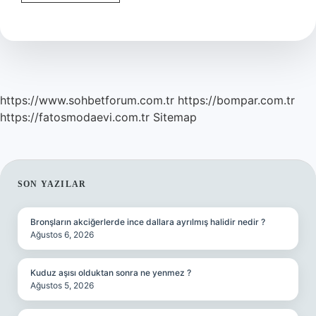
Daha
Önce
Nereye
Bağlıydı
https://www.sohbetforum.com.tr
https://bompar.com.tr
https://fatosmodaevi.com.tr
Sitemap
SIDEBAR
SON YAZILAR
Bronşların akciğerlerde ince dallara ayrılmış halidir nedir ?
Ağustos 6, 2026
Kuduz aşısı olduktan sonra ne yenmez ?
Ağustos 5, 2026