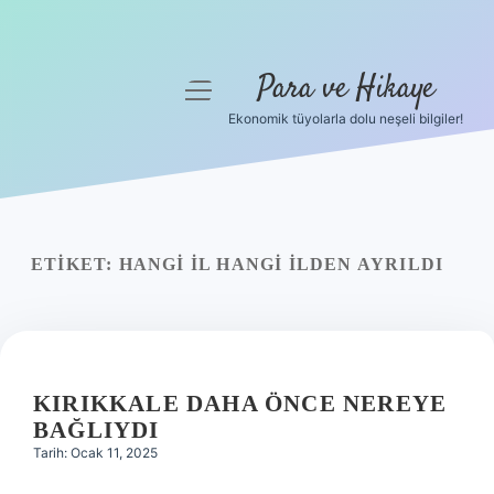
Para ve Hikaye
menüyü
aç
Ekonomik tüyolarla dolu neşeli bilgiler!
Anasayfa
Gizlilik Politikası
Yasal Uyarı
ETIKET:
HANGI IL HANGI ILDEN AYRILDI
Hakkımızda
KIRIKKALE DAHA ÖNCE NEREYE
BAĞLIYDI
Tarih: Ocak 11, 2025