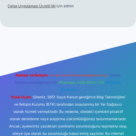
Celse Uygulaması Ücretli Mi
için
admin
iltonbet giriş
betexper yeni giriş
Reklam ve İletişim:
E-mail:
backlinkpaneli@gmail.com
Teams:
forumhizmeti@gmail.com
Whatsapp: 0262 606 0 726
Telegram:
@karabul
Yasal Uyarı:
Sitemiz, 5651 Sayılı Kanun gereğince Bilgi Teknolojileri
ve İletişim Kurumu (BTK) tarafından onaylanmış bir Yer Sağlayıcı
olarak hizmet vermektedir. Bu nedenle, sitedeki içerikleri proaktif
olarak denetleme veya araştırma yükümlülüğümüz bulunmamaktadır.
Ancak, üyelerimiz yazdıkları içeriklerin sorumluluğunu taşımakta olup,
siteye üye olarak bu sorumluluğu kabul etmiş sayılırlar. Bu internet