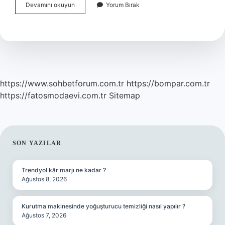
Kürtaj
Devamını okuyun
Yorum Bırak
Nedir
Kimlere
Yapılır
https://www.sohbetforum.com.tr
https://bompar.com.tr
https://fatosmodaevi.com.tr
Sitemap
SIDEBAR
SON YAZILAR
Trendyol kâr marjı ne kadar ?
Ağustos 8, 2026
Kurutma makinesinde yoğuşturucu temizliği nasıl yapılır ?
Ağustos 7, 2026