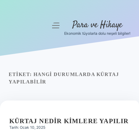
Para ve Hikaye
menüyü
aç
Ekonomik tüyolarla dolu neşeli bilgiler!
Anasayfa
Gizlilik Politikası
Yasal Uyarı
ETIKET:
HANGI DURUMLARDA KÜRTAJ
YAPILABILIR
Hakkımızda
KÜRTAJ NEDIR KIMLERE YAPILIR
Tarih: Ocak 10, 2025