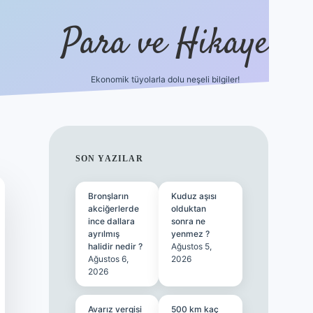
Para ve Hikaye
Ekonomik tüyolarla dolu neşeli bilgiler!
https://elexbetgiris.org/
hilto
SIDEBAR
SON YAZILAR
Bronşların
Kuduz aşısı
akciğerlerde
olduktan
ince dallara
sonra ne
ayrılmış
yenmez ?
halidir nedir ?
Ağustos 5,
Ağustos 6,
2026
2026
Avarız vergisi
500 km kaç