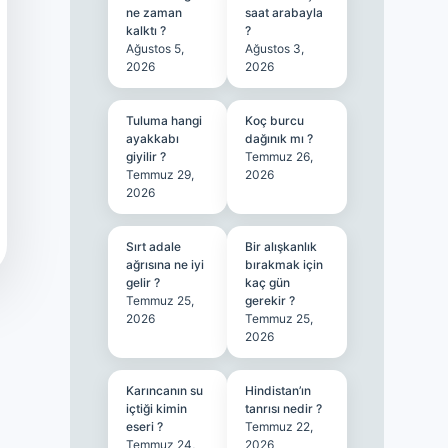
ne zaman
saat arabayla
kalktı ?
?
Ağustos 5,
Ağustos 3,
2026
2026
Tuluma hangi
Koç burcu
ayakkabı
dağınık mı ?
giyilir ?
Temmuz 26,
Temmuz 29,
2026
2026
Sırt adale
Bir alışkanlık
ağrısına ne iyi
bırakmak için
gelir ?
kaç gün
Temmuz 25,
gerekir ?
2026
Temmuz 25,
2026
Karıncanın su
Hindistan’ın
içtiği kimin
tanrısı nedir ?
eseri ?
Temmuz 22,
Temmuz 24,
2026