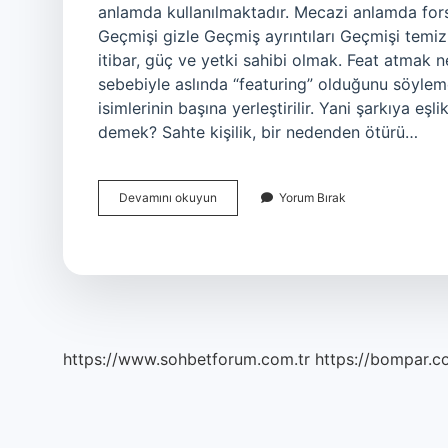
anlamda kullanılmaktadır. Mecazi anlamda fors
Geçmişi gizle Geçmiş ayrıntıları Geçmişi tem
itibar, güç ve yetki sahibi olmak. Feat atmak 
sebebiyle aslında “featuring” olduğunu söylemek
isimlerinin başına yerleştirilir. Yani şarkıya eşl
demek? Sahte kişilik, bir nedenden ötürü…
Forsunu
Devamını okuyun
Yorum Bırak
Atmak
Ne
Demek
https://www.sohbetforum.com.tr
https://bompar.c