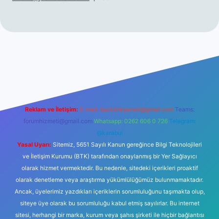
hiltonbet giriş
betexper yeni giriş
Reklam ve İletişim:
E-mail:
backlinkpaneli@gmail.com
Teams:
forumhizmeti@gmail.com
Whatsapp: 0262 606 0 726
Telegram:
@karabul
Yasal Uyarı:
Sitemiz, 5651 Sayılı Kanun gereğince Bilgi Teknolojileri
ve İletişim Kurumu (BTK) tarafından onaylanmış bir Yer Sağlayıcı
olarak hizmet vermektedir. Bu nedenle, sitedeki içerikleri proaktif
olarak denetleme veya araştırma yükümlülüğümüz bulunmamaktadır.
Ancak, üyelerimiz yazdıkları içeriklerin sorumluluğunu taşımakta olup,
siteye üye olarak bu sorumluluğu kabul etmiş sayılırlar. Bu internet
sitesi, herhangi bir marka, kurum veya şahıs şirketi ile hiçbir bağlantısı