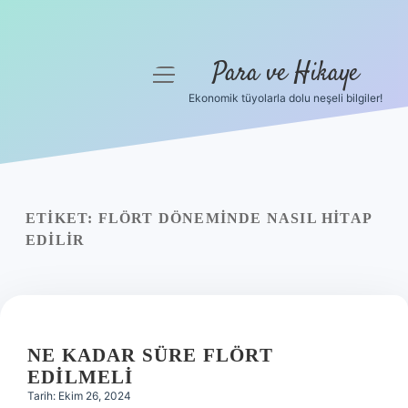
Para ve Hikaye
menüyü
aç
Ekonomik tüyolarla dolu neşeli bilgiler!
Anasayfa
Gizlilik Politikası
Yasal Uyarı
ETIKET:
FLÖRT DÖNEMINDE NASIL HITAP
EDILIR
Hakkımızda
NE KADAR SÜRE FLÖRT
EDILMELI
Tarih: Ekim 26, 2024