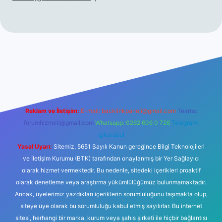
/
hiltonbet giriş
betexper yeni giriş
Reklam ve İletişim:
E-mail:
backlinkpaneli@gmail.com
Teams:
forumhizmeti@gmail.com
Whatsapp: 0262 606 0 726
Telegram:
@karabul
Yasal Uyarı:
Sitemiz, 5651 Sayılı Kanun gereğince Bilgi Teknolojileri
ve İletişim Kurumu (BTK) tarafından onaylanmış bir Yer Sağlayıcı
olarak hizmet vermektedir. Bu nedenle, sitedeki içerikleri proaktif
olarak denetleme veya araştırma yükümlülüğümüz bulunmamaktadır.
Ancak, üyelerimiz yazdıkları içeriklerin sorumluluğunu taşımakta olup,
siteye üye olarak bu sorumluluğu kabul etmiş sayılırlar. Bu internet
sitesi, herhangi bir marka, kurum veya şahıs şirketi ile hiçbir bağlantısı