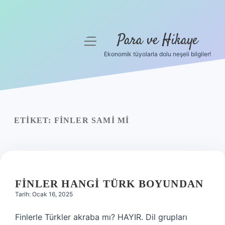
Para ve Hikaye
menüyü
aç
Ekonomik tüyolarla dolu neşeli bilgiler!
Anasayfa
Gizlilik Politikası
Yasal Uyarı
ETIKET:
FINLER SAMI MI
Hakkımızda
FINLER HANGI TÜRK BOYUNDAN
Tarih: Ocak 16, 2025
Finlerle Türkler akraba mı? HAYIR. Dil grupları