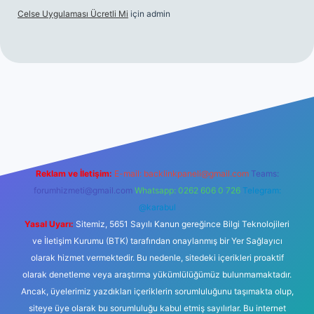
Celse Uygulaması Ücretli Mi
için
admin
iltonbet giriş
betexper yeni giriş
Reklam ve İletişim:
E-mail:
backlinkpaneli@gmail.com
Teams:
forumhizmeti@gmail.com
Whatsapp: 0262 606 0 726
Telegram:
@karabul
Yasal Uyarı:
Sitemiz, 5651 Sayılı Kanun gereğince Bilgi Teknolojileri
ve İletişim Kurumu (BTK) tarafından onaylanmış bir Yer Sağlayıcı
olarak hizmet vermektedir. Bu nedenle, sitedeki içerikleri proaktif
olarak denetleme veya araştırma yükümlülüğümüz bulunmamaktadır.
Ancak, üyelerimiz yazdıkları içeriklerin sorumluluğunu taşımakta olup,
siteye üye olarak bu sorumluluğu kabul etmiş sayılırlar. Bu internet