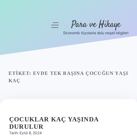
Para ve Hikaye
menüyü
aç
Ekonomik tüyolarla dolu neşeli bilgiler!
Anasayfa
Gizlilik Politikası
Yasal Uyarı
ETIKET:
EVDE TEK BAŞINA ÇOCUĞUN YAŞI
KAÇ
Hakkımızda
ÇOCUKLAR KAÇ YAŞINDA
DURULUR
Tarih: Eylül 8, 2024