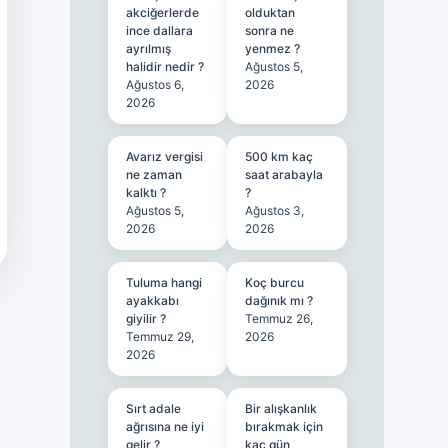
akciğerlerde
olduktan
ince dallara
sonra ne
ayrılmış
yenmez ?
halidir nedir ?
Ağustos 5,
Ağustos 6,
2026
2026
Avarız vergisi
500 km kaç
ne zaman
saat arabayla
kalktı ?
?
Ağustos 5,
Ağustos 3,
2026
2026
Tuluma hangi
Koç burcu
ayakkabı
dağınık mı ?
giyilir ?
Temmuz 26,
Temmuz 29,
2026
2026
Sırt adale
Bir alışkanlık
ağrısına ne iyi
bırakmak için
gelir ?
kaç gün