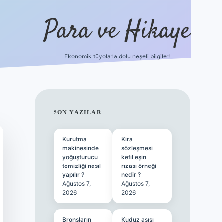
Para ve Hikaye
Ekonomik tüyolarla dolu neşeli bilgiler!
https://elexbetgiris.org/
hiltonbet g
SIDEBAR
SON YAZILAR
Kurutma
Kira
makinesinde
sözleşmesi
yoğuşturucu
kefil eşin
temizliği nasıl
rızası örneği
yapılır ?
nedir ?
Ağustos 7,
Ağustos 7,
2026
2026
Bronşların
Kuduz aşısı