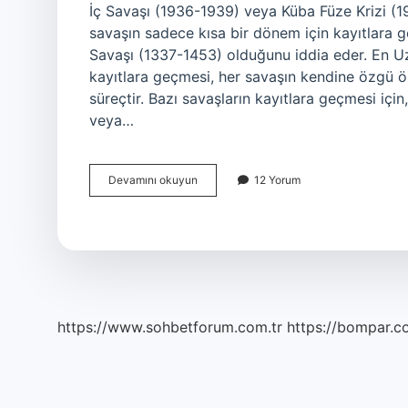
İç Savaşı (1936-1939) veya Küba Füze Krizi (19
savaşın sadece kısa bir dönem için kayıtlara g
Savaşı (1337-1453) olduğunu iddia eder. En Uz
kayıtlara geçmesi, her savaşın kendine özgü öz
süreçtir. Bazı savaşların kayıtlara geçmesi iç
veya…
En
Devamını okuyun
12 Yorum
uzun
savaş
nedir
https://www.sohbetforum.com.tr
https://bompar.c