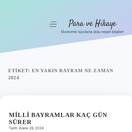
Para ve Hikaye
menüyü
aç
Ekonomik tüyolarla dolu neşeli bilgiler!
Anasayfa
Gizlilik Politikası
Yasal Uyarı
ETIKET:
EN YAKIN BAYRAM NE ZAMAN
2024
Hakkımızda
MILLI BAYRAMLAR KAÇ GÜN
SÜRER
Tarih: Aralık 28, 2024