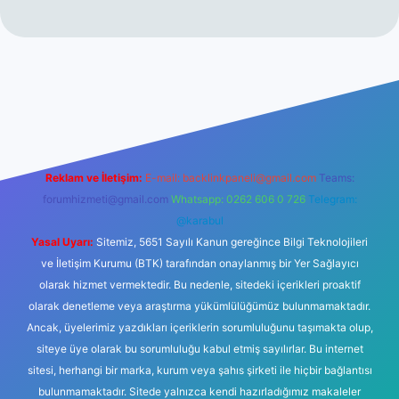
hiltonbet giriş
betexper yeni giriş
Reklam ve İletişim:
E-mail:
backlinkpaneli@gmail.com
Teams:
forumhizmeti@gmail.com
Whatsapp: 0262 606 0 726
Telegram:
@karabul
Yasal Uyarı:
Sitemiz, 5651 Sayılı Kanun gereğince Bilgi Teknolojileri
ve İletişim Kurumu (BTK) tarafından onaylanmış bir Yer Sağlayıcı
olarak hizmet vermektedir. Bu nedenle, sitedeki içerikleri proaktif
olarak denetleme veya araştırma yükümlülüğümüz bulunmamaktadır.
Ancak, üyelerimiz yazdıkları içeriklerin sorumluluğunu taşımakta olup,
siteye üye olarak bu sorumluluğu kabul etmiş sayılırlar. Bu internet
sitesi, herhangi bir marka, kurum veya şahıs şirketi ile hiçbir bağlantısı
bulunmamaktadır. Sitede yalnızca kendi hazırladığımız makaleler