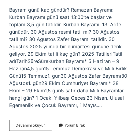
Bayram günü kaç gündür? Ramazan Bayramı:
Kurban Bayramı günü saat 13:00’te başlar ve
toplam 3,5 gün tatildir. Kurban Bayramı: 13. Arife
günüdür. 30 Ağustos resmi tatil mi? 30 Ağustos
tatil mi? 30 Ağustos Zafer Bayramı tatildir. 30
Ağustos 2025 yılında bir cumartesi gününe denk
geliyor. 29 Ekim tatili kaç gün? 2025 TatilleriTatil
adıTarihSüreSüreKurban Bayramı* 5 Haziran – 9
Haziran4,5 gün15 Temmuz Demokrasi ve Milli Birlik
Günü15 Temmuz1. gün30 Ağustos Zafer Bayramı30
Ağustos1. gün29 Ekim Cumhuriyet Bayramı* 28
Ekim – 29 Ekim1,5 gün5 satır daha Milli Bayramlar
hangi gün? 1 Ocak. Yılbaşı Gecesi23 Nisan. Ulusal
Egemenlik ve Çocuk Bayramı, 1 Mayıs.…
Milli
Devamını okuyun
Yorum Bırak
Bayramlar
Kaç