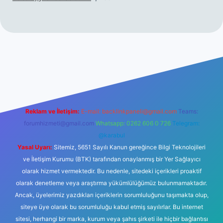
hiltonbet giriş
betexper yeni giriş
Reklam ve İletişim:
E-mail:
backlinkpaneli@gmail.com
Teams:
forumhizmeti@gmail.com
Whatsapp: 0262 606 0 726
Telegram:
@karabul
Yasal Uyarı:
Sitemiz, 5651 Sayılı Kanun gereğince Bilgi Teknolojileri
ve İletişim Kurumu (BTK) tarafından onaylanmış bir Yer Sağlayıcı
olarak hizmet vermektedir. Bu nedenle, sitedeki içerikleri proaktif
olarak denetleme veya araştırma yükümlülüğümüz bulunmamaktadır.
Ancak, üyelerimiz yazdıkları içeriklerin sorumluluğunu taşımakta olup,
siteye üye olarak bu sorumluluğu kabul etmiş sayılırlar. Bu internet
sitesi, herhangi bir marka, kurum veya şahıs şirketi ile hiçbir bağlantısı