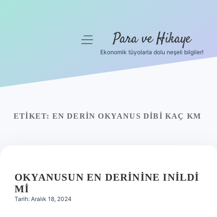
Para ve Hikaye
menüyü
aç
Ekonomik tüyolarla dolu neşeli bilgiler!
Anasayfa
Gizlilik Politikası
Yasal Uyarı
ETIKET:
EN DERIN OKYANUS DIBI KAÇ KM
Hakkımızda
OKYANUSUN EN DERININE INILDI
MI
Tarih: Aralık 18, 2024