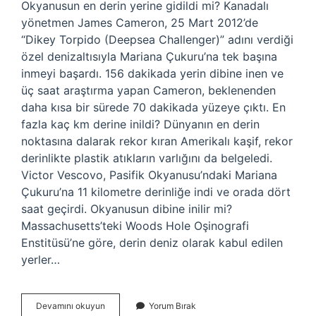
Okyanusun en derin yerine gidildi mi? Kanadalı
yönetmen James Cameron, 25 Mart 2012’de
“Dikey Torpido (Deepsea Challenger)” adını verdiği
özel denizaltısıyla Mariana Çukuru’na tek başına
inmeyi başardı. 156 dakikada yerin dibine inen ve
üç saat araştırma yapan Cameron, beklenenden
daha kısa bir sürede 70 dakikada yüzeye çıktı. En
fazla kaç km derine inildi? Dünyanın en derin
noktasına dalarak rekor kıran Amerikalı kaşif, rekor
derinlikte plastik atıkların varlığını da belgeledi.
Victor Vescovo, Pasifik Okyanusu’ndaki Mariana
Çukuru’na 11 kilometre derinliğe indi ve orada dört
saat geçirdi. Okyanusun dibine inilir mi?
Massachusetts’teki Woods Hole Oşinografi
Enstitüsü’ne göre, derin deniz olarak kabul edilen
yerler…
Okyanusun
Devamını okuyun
Yorum Bırak