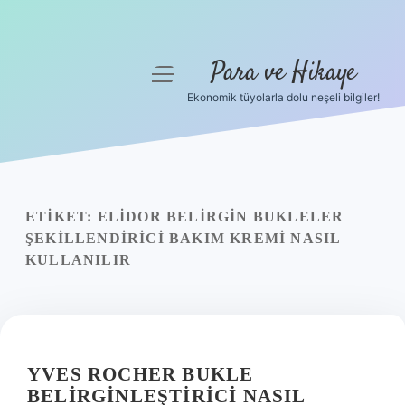
Para ve Hikaye
menüyü
aç
Ekonomik tüyolarla dolu neşeli bilgiler!
Anasayfa
Gizlilik Politikası
Yasal Uyarı
ETIKET:
ELIDOR BELIRGIN BUKLELER
ŞEKILLENDIRICI BAKIM KREMI NASIL
Hakkımızda
KULLANILIR
YVES ROCHER BUKLE
BELIRGINLEŞTIRICI NASIL