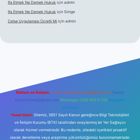
Ifa Etmek Ne Demek Hukuk
için
admin
Ifa Etmek Ne Demek Hukuk
için
Simge
Celse Uygulaması Ücretli Mi
için
admin
iltonbet giriş
betexper yeni giriş
Reklam ve İletişim:
E-mail:
backlinkpaneli@gmail.com
Teams:
forumhizmeti@gmail.com
Whatsapp: 0262 606 0 726
Telegram:
@karabul
Yasal Uyarı:
Sitemiz, 5651 Sayılı Kanun gereğince Bilgi Teknolojileri
ve İletişim Kurumu (BTK) tarafından onaylanmış bir Yer Sağlayıcı
olarak hizmet vermektedir. Bu nedenle, sitedeki içerikleri proaktif
olarak denetleme veya araştırma yükümlülüğümüz bulunmamaktadır.