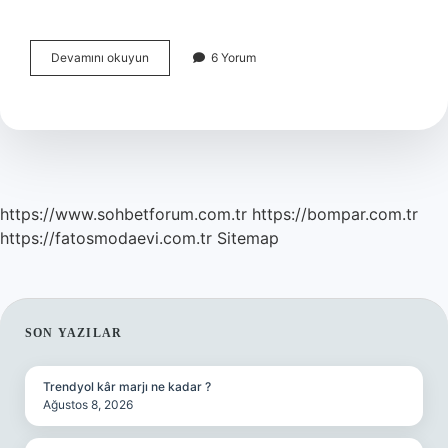
Yves
Devamını okuyun
6 Yorum
Rocher
Bukle
Belirginleştirici
Nasıl
Kullanılır
https://www.sohbetforum.com.tr
https://bompar.com.tr
https://fatosmodaevi.com.tr
Sitemap
SIDEBAR
SON YAZILAR
Trendyol kâr marjı ne kadar ?
Ağustos 8, 2026