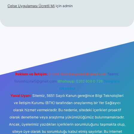
Celse Uygulaması Ücretli Mi
için
admin
iltonbet giriş
betexper yeni giriş
Reklam ve İletişim:
E-mail:
backlinkpaneli@gmail.com
Teams:
forumhizmeti@gmail.com
Whatsapp: 0262 606 0 726
Telegram:
@karabul
Yasal Uyarı:
Sitemiz, 5651 Sayılı Kanun gereğince Bilgi Teknolojileri
ve İletişim Kurumu (BTK) tarafından onaylanmış bir Yer Sağlayıcı
olarak hizmet vermektedir. Bu nedenle, sitedeki içerikleri proaktif
olarak denetleme veya araştırma yükümlülüğümüz bulunmamaktadır.
Ancak, üyelerimiz yazdıkları içeriklerin sorumluluğunu taşımakta olup,
siteye üye olarak bu sorumluluğu kabul etmiş sayılırlar. Bu internet