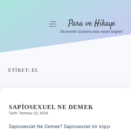
Para ve Hikaye
menüyü
aç
Ekonomik tüyolarla dolu neşeli bilgiler!
Anasayfa
Gizlilik Politikası
Yasal Uyarı
ETIKET:
EL
Hakkımızda
SAPIOSEXUEL NE DEMEK
Tarih: Temmuz 22, 2024
Sapiosexüel Ne Demek? Sapiosexüel bir kişiyi