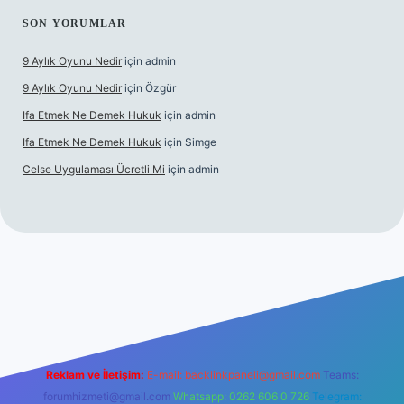
SON YORUMLAR
9 Aylık Oyunu Nedir
için
admin
9 Aylık Oyunu Nedir
için
Özgür
Ifa Etmek Ne Demek Hukuk
için
admin
Ifa Etmek Ne Demek Hukuk
için
Simge
Celse Uygulaması Ücretli Mi
için
admin
iltonbet giriş
betexper yeni giriş
Reklam ve İletişim:
E-mail:
backlinkpaneli@gmail.com
Teams:
forumhizmeti@gmail.com
Whatsapp: 0262 606 0 726
Telegram: