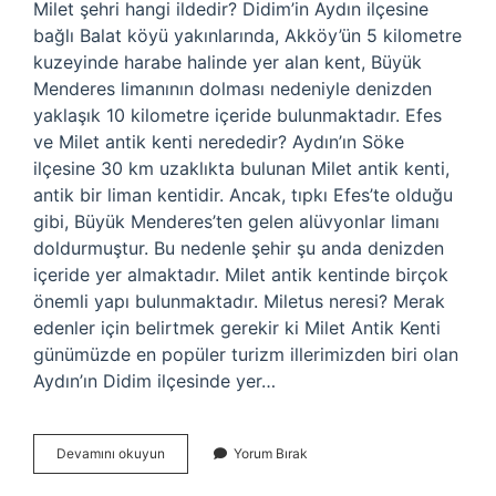
Milet şehri hangi ildedir? Didim’in Aydın ilçesine
bağlı Balat köyü yakınlarında, Akköy’ün 5 kilometre
kuzeyinde harabe halinde yer alan kent, Büyük
Menderes limanının dolması nedeniyle denizden
yaklaşık 10 kilometre içeride bulunmaktadır. Efes
ve Milet antik kenti nerededir? Aydın’ın Söke
ilçesine 30 km uzaklıkta bulunan Milet antik kenti,
antik bir liman kentidir. Ancak, tıpkı Efes’te olduğu
gibi, Büyük Menderes’ten gelen alüvyonlar limanı
doldurmuştur. Bu nedenle şehir şu anda denizden
içeride yer almaktadır. Milet antik kentinde birçok
önemli yapı bulunmaktadır. Miletus neresi? Merak
edenler için belirtmek gerekir ki Milet Antik Kenti
günümüzde en popüler turizm illerimizden biri olan
Aydın’ın Didim ilçesinde yer…
Antik
Devamını okuyun
Yorum Bırak
Yunan
Milet