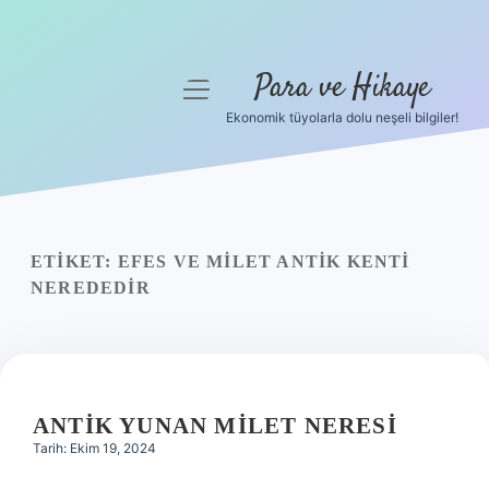
Para ve Hikaye
menüyü
aç
Ekonomik tüyolarla dolu neşeli bilgiler!
Anasayfa
Gizlilik Politikası
Yasal Uyarı
ETIKET:
EFES VE MILET ANTIK KENTI
NEREDEDIR
Hakkımızda
ANTIK YUNAN MILET NERESI
Tarih: Ekim 19, 2024