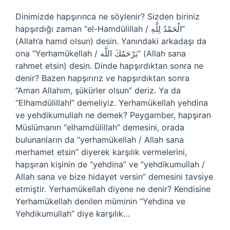
Dinimizde hapşırınca ne söylenir? Sizden biriniz
hapşırdığı zaman “el-Hamdülillah / الْحَمْدُ لِلَّهِ”
(Allah’a hamd olsun) desin. Yanındaki arkadaşı da
ona “Yerhamükellah / يَرْحَمُكَ اللَّه” (Allah sana
rahmet etsin) desin. Dinde hapşırdıktan sonra ne
denir? Bazen hapşırırız ve hapşırdıktan sonra
“Aman Allahım, şükürler olsun” deriz. Ya da
“Elhamdülillah!” demeliyiz. Yerhamükellah yehdina
ve yehdikumullah ne demek? Peygamber, hapşıran
Müslümanın “elhamdülillah” demesini, orada
bulunanların da “yerhamükellah / Allah sana
merhamet etsin” diyerek karşılık vermelerini,
hapşıran kişinin de “yehdina” ve “yehdikumullah /
Allah sana ve bize hidayet versin” demesini tavsiye
etmiştir. Yerhamükellah diyene ne denir? Kendisine
Yerhamükellah denilen müminin “Yehdina ve
Yehdikumullah” diye karşılık…