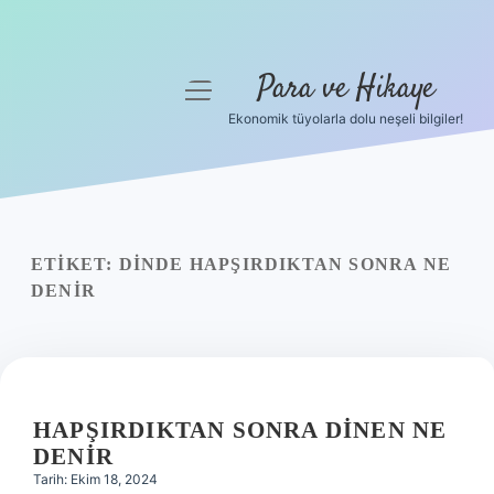
Para ve Hikaye
menüyü
aç
Ekonomik tüyolarla dolu neşeli bilgiler!
Anasayfa
Gizlilik Politikası
Yasal Uyarı
ETIKET:
DINDE HAPŞIRDIKTAN SONRA NE
DENIR
Hakkımızda
HAPŞIRDIKTAN SONRA DINEN NE
DENIR
Tarih: Ekim 18, 2024