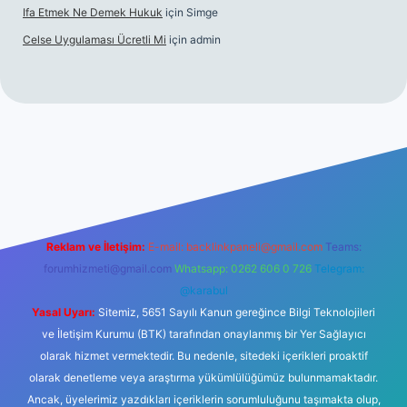
Ifa Etmek Ne Demek Hukuk
için
Simge
Celse Uygulaması Ücretli Mi
için
admin
ltonbet giriş
betexper yeni giriş
Reklam ve İletişim:
E-mail:
backlinkpaneli@gmail.com
Teams:
forumhizmeti@gmail.com
Whatsapp: 0262 606 0 726
Telegram:
@karabul
Yasal Uyarı:
Sitemiz, 5651 Sayılı Kanun gereğince Bilgi Teknolojileri
ve İletişim Kurumu (BTK) tarafından onaylanmış bir Yer Sağlayıcı
olarak hizmet vermektedir. Bu nedenle, sitedeki içerikleri proaktif
olarak denetleme veya araştırma yükümlülüğümüz bulunmamaktadır.
Ancak, üyelerimiz yazdıkları içeriklerin sorumluluğunu taşımakta olup,