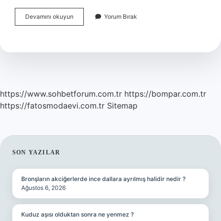
Hapşırdıktan
Devamını okuyun
Yorum Bırak
Sonra
Dinen
Ne
Denir
https://www.sohbetforum.com.tr
https://bompar.com.tr
https://fatosmodaevi.com.tr
Sitemap
SIDEBAR
SON YAZILAR
Bronşların akciğerlerde ince dallara ayrılmış halidir nedir ?
Ağustos 6, 2026
Kuduz aşısı olduktan sonra ne yenmez ?