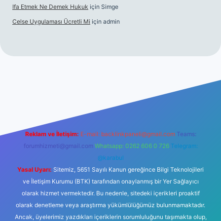
Ifa Etmek Ne Demek Hukuk
için
Simge
Celse Uygulaması Ücretli Mi
için
admin
iltonbet giriş
betexper yeni giriş
Reklam ve İletişim:
E-mail:
backlinkpaneli@gmail.com
Teams:
forumhizmeti@gmail.com
Whatsapp: 0262 606 0 726
Telegram:
@karabul
Yasal Uyarı:
Sitemiz, 5651 Sayılı Kanun gereğince Bilgi Teknolojileri
ve İletişim Kurumu (BTK) tarafından onaylanmış bir Yer Sağlayıcı
olarak hizmet vermektedir. Bu nedenle, sitedeki içerikleri proaktif
olarak denetleme veya araştırma yükümlülüğümüz bulunmamaktadır.
Ancak, üyelerimiz yazdıkları içeriklerin sorumluluğunu taşımakta olup,