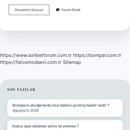
Karşılaştırmalı
Devamını okuyun
Yorum Bırak
Dilbilim
Nedir
https://www.sohbetforum.com.tr
https://bompar.com.tr
https://fatosmodaevi.com.tr
Sitemap
SIDEBAR
SON YAZILAR
Bronşların akciğerlerde ince dallara ayrılmış halidir nedir ?
Ağustos 6, 2026
Kuduz aşısı olduktan sonra ne yenmez ?