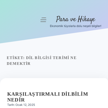
Para ve Hikaye
menüyü
aç
Ekonomik tüyolarla dolu neşeli bilgiler!
Anasayfa
Gizlilik Politikası
Yasal Uyarı
ETIKET:
DIL BILGISI TERIMI NE
DEMEKTIR
Hakkımızda
KARŞILAŞTIRMALI DILBILIM
NEDIR
Tarih: Ocak 12, 2025