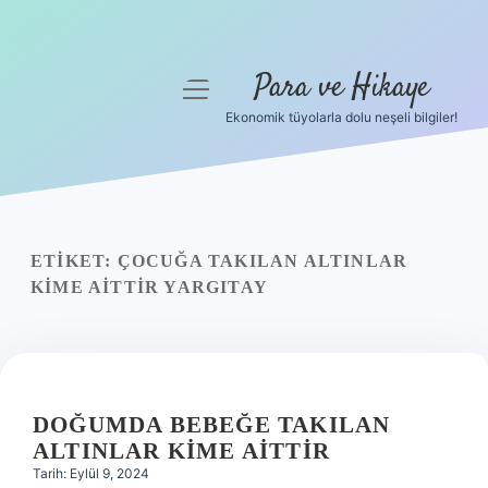
Para ve Hikaye
menüyü
aç
Ekonomik tüyolarla dolu neşeli bilgiler!
Anasayfa
Gizlilik Politikası
Yasal Uyarı
ETIKET:
ÇOCUĞA TAKILAN ALTINLAR
KIME AITTIR YARGITAY
Hakkımızda
DOĞUMDA BEBEĞE TAKILAN
ALTINLAR KIME AITTIR
Tarih: Eylül 9, 2024