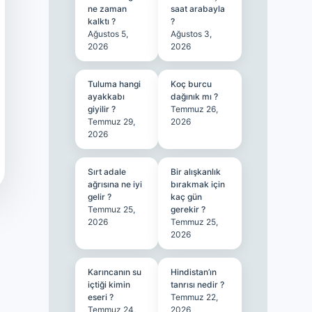
ne zaman
saat arabayla
kalktı ?
?
Ağustos 5,
Ağustos 3,
2026
2026
Tuluma hangi
Koç burcu
ayakkabı
dağınık mı ?
giyilir ?
Temmuz 26,
Temmuz 29,
2026
2026
Sırt adale
Bir alışkanlık
ağrısına ne iyi
bırakmak için
gelir ?
kaç gün
Temmuz 25,
gerekir ?
2026
Temmuz 25,
2026
Karıncanın su
Hindistan’ın
içtiği kimin
tanrısı nedir ?
eseri ?
Temmuz 22,
Temmuz 24,
2026