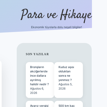
Para ve Hikaye
Ekonomik tüyolarla dolu neşeli bilgiler!
https://elexbetgiris.org/
hiltonbet gi
SIDEBAR
SON YAZILAR
Bronşların
Kuduz aşısı
akciğerlerde
olduktan
ince dallara
sonra ne
ayrılmış
yenmez ?
halidir nedir ?
Ağustos 5,
Ağustos 6,
2026
2026
Avarız vergisi
500 km kaç