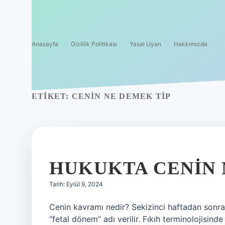
Anasayfa
Gizlilik Politikası
Yasal Uyarı
Hakkımızda
ETIKET:
CENIN NE DEMEK TIP
HUKUKTA CENIN
Tarih: Eylül 9, 2024
Cenin kavramı nedir? Sekizinci haftadan sonr
“fetal dönem” adı verilir. Fıkıh terminolojisind