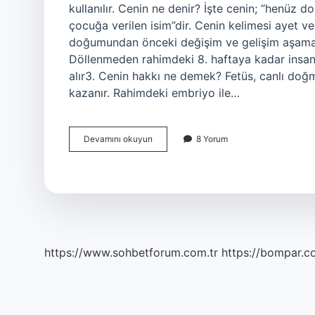
kullanılır. Cenin ne denir? İşte cenin; “henüz
çocuğa verilen isim”dir. Cenin kelimesi ayet ve
doğumundan önceki değişim ve gelişim aşamala
Döllenmeden rahimdeki 8. haftaya kadar insan 
alır3. Cenin hakkı ne demek? Fetüs, canlı doğm
kazanır. Rahimdeki embriyo ile…
Hukukta
Devamını okuyun
8 Yorum
Cenin
Ne
Demek
https://www.sohbetforum.com.tr
https://bompar.c